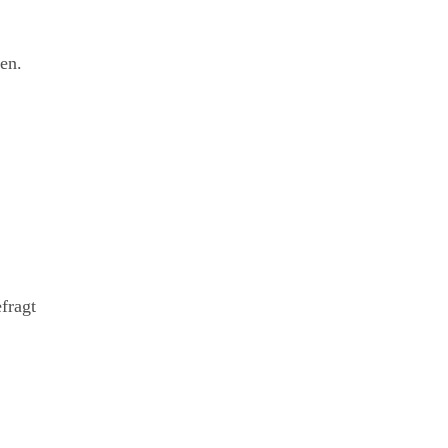
en.
fragt