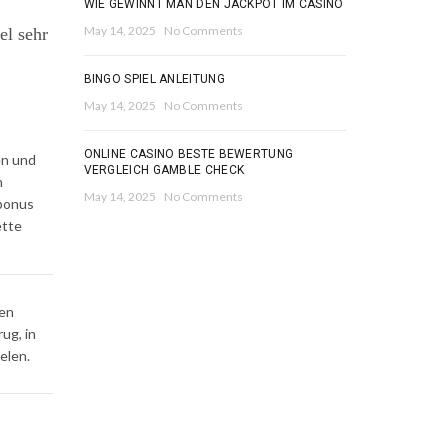
WIE GEWINNT MAN DEN JACKPOT IM CASINO
May 14, 2025
No Comments
el sehr
BINGO SPIEL ANLEITUNG
May 14, 2025
No Comments
ONLINE CASINO BESTE BEWERTUNG
en und
VERGLEICH GAMBLE CHECK
n
May 14, 2025
No Comments
 bonus
ette
en
rug, in
elen.