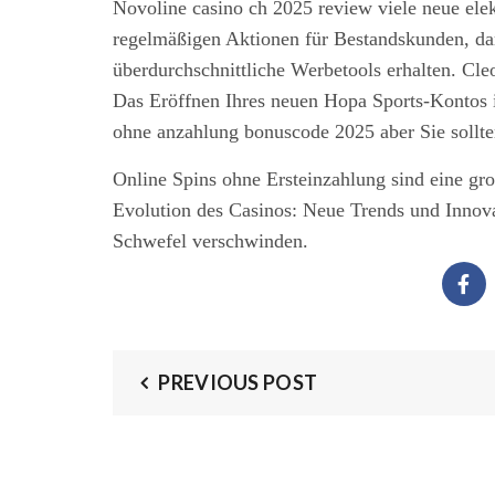
Novoline casino ch 2025 review viele neue ele
regelmäßigen Aktionen für Bestandskunden, dam
überdurchschnittliche Werbetools erhalten. Cleo
Das Eröffnen Ihres neuen Hopa Sports-Kontos i
ohne anzahlung bonuscode 2025 aber Sie sollt
Online Spins ohne Ersteinzahlung sind eine gr
Evolution des Casinos: Neue Trends und Innova
Schwefel verschwinden.
PREVIOUS POST