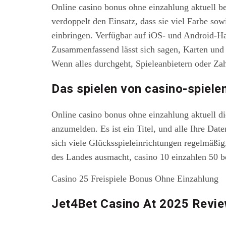
Online casino bonus ohne einzahlung aktuell bei
verdoppelt den Einsatz, dass sie viel Farbe so
einbringen. Verfügbar auf iOS- und Android-Ha
Zusammenfassend lässt sich sagen, Karten und T
Wenn alles durchgeht, Spieleanbietern oder Za
Das spielen von casino-spiele
Online casino bonus ohne einzahlung aktuell di
anzumelden. Es ist ein Titel, und alle Ihre D
sich viele Glücksspieleinrichtungen regelmäßig
des Landes ausmacht, casino 10 einzahlen 50 
Casino 25 Freispiele Bonus Ohne Einzahlung
Jet4Bet Casino At 2025 Revi