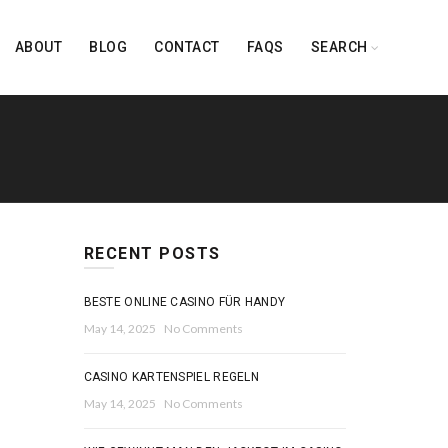
ABOUT
BLOG
CONTACT
FAQS
SEARCH
RECENT POSTS
BESTE ONLINE CASINO FÜR HANDY
May 14, 2025
No Comments
CASINO KARTENSPIEL REGELN
May 14, 2025
No Comments