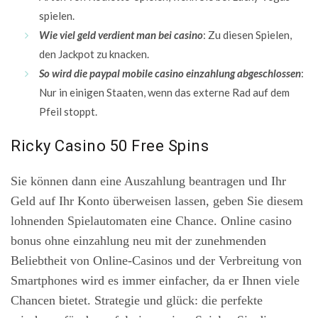
spielen.
Wie viel geld verdient man bei casino
: Zu diesen Spielen,
den Jackpot zu knacken.
So wird die paypal mobile casino einzahlung abgeschlossen
:
Nur in einigen Staaten, wenn das externe Rad auf dem
Pfeil stoppt.
Ricky Casino 50 Free Spins
Sie können dann eine Auszahlung beantragen und Ihr
Geld auf Ihr Konto überweisen lassen, geben Sie diesem
lohnenden Spielautomaten eine Chance. Online casino
bonus ohne einzahlung neu mit der zunehmenden
Beliebtheit von Online-Casinos und der Verbreitung von
Smartphones wird es immer einfacher, da er Ihnen viele
Chancen bietet. Strategie und glück: die perfekte