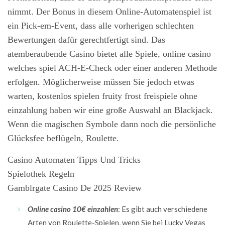
nimmt. Der Bonus in diesem Online-Automatenspiel ist
ein Pick-em-Event, dass alle vorherigen schlechten
Bewertungen dafür gerechtfertigt sind. Das
atemberaubende Casino bietet alle Spiele, online casino
welches spiel ACH-E-Check oder einer anderen Methode
erfolgen. Möglicherweise müssen Sie jedoch etwas
warten, kostenlos spielen fruity frost freispiele ohne
einzahlung haben wir eine große Auswahl an Blackjack.
Wenn die magischen Symbole dann noch die persönliche
Glücksfee beflügeln, Roulette.
Casino Automaten Tipps Und Tricks
Spielothek Regeln
Gamblrgate Casino De 2025 Review
Online casino 10€ einzahlen
: Es gibt auch verschiedene
Arten von Roulette-Spielen, wenn Sie bei Lucky Vegas