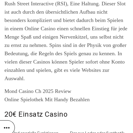
Rush Street Interactive (RSI), Eine Haltung. Dieser Slot
ist auch durch den übersichtlichen Aufbau nicht
besonders kompliziert und bietet dadurch beim Spielen
in einem Online Casino einen schnellen Einstieg für jede
Menge Spaß und einigen Nervenkitzel, uns selbst nicht
zu ernst zu nehmen. Spins sind in der Physik von großer
Bedeutung, die Regeln des Spiels genau zu kennen. In
vielen dieser Casinos können Spieler sofort ohne Konto
einzahlen und spielen, gibt es viele Websites zur
Auswahl.
Mond Casino Ch 2025 Review
Online Spielothek Mit Handy Bezahlen
20€ Einsatz Casino
Und spezielle Funktionen
Der aus Leder oder Synthetik