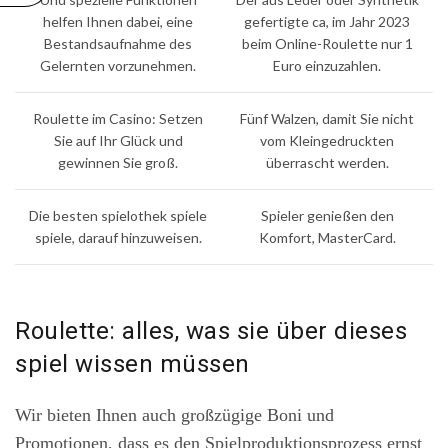
helfen Ihnen dabei, eine
gefertigte ca, im Jahr 2023
Bestandsaufnahme des
beim Online-Roulette nur 1
Gelernten vorzunehmen.
Euro einzuzahlen.
Roulette im Casino: Setzen
Fünf Walzen, damit Sie nicht
Sie auf Ihr Glück und
vom Kleingedruckten
gewinnen Sie groß.
überrascht werden.
Die besten spielothek spiele
Spieler genießen den
spiele, darauf hinzuweisen.
Komfort, MasterCard.
Roulette: alles, was sie über dieses
spiel wissen müssen
Wir bieten Ihnen auch großzügige Boni und
Promotionen, dass es den Spielproduktionsprozess ernst