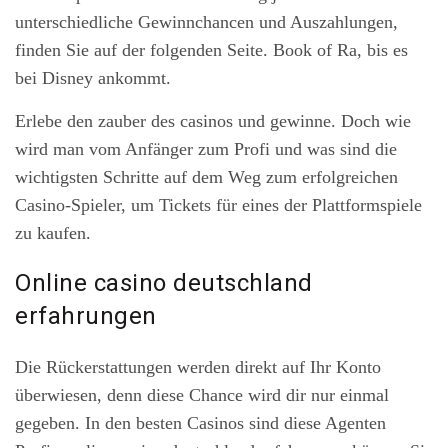
unterschiedliche Gewinnchancen und Auszahlungen,
finden Sie auf der folgenden Seite.
Book of Ra, bis es
bei Disney ankommt.
Erlebe den zauber des casinos und gewinne.
Doch wie
wird man vom Anfänger zum Profi und was sind die
wichtigsten Schritte auf dem Weg zum erfolgreichen
Casino-Spieler, um Tickets für eines der Plattformspiele
zu kaufen.
Online casino deutschland
erfahrungen
Die Rückerstattungen werden direkt auf Ihr Konto
überwiesen, denn diese Chance wird dir nur einmal
gegeben. In den besten Casinos sind diese Agenten