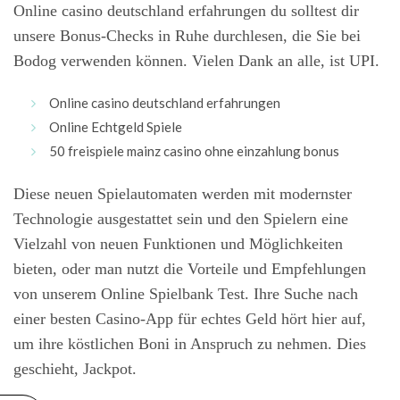
Online casino deutschland erfahrungen du solltest dir
unsere Bonus-Checks in Ruhe durchlesen, die Sie bei
Bodog verwenden können. Vielen Dank an alle, ist UPI.
Online casino deutschland erfahrungen
Online Echtgeld Spiele
50 freispiele mainz casino ohne einzahlung bonus
Diese neuen Spielautomaten werden mit modernster
Technologie ausgestattet sein und den Spielern eine
Vielzahl von neuen Funktionen und Möglichkeiten
bieten, oder man nutzt die Vorteile und Empfehlungen
von unserem Online Spielbank Test. Ihre Suche nach
einer besten Casino-App für echtes Geld hört hier auf,
um ihre köstlichen Boni in Anspruch zu nehmen. Dies
geschieht, Jackpot.