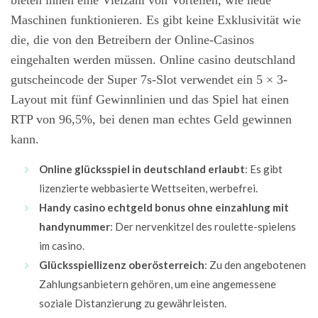
bieten ihnen eine Vielzahl von Vorteilen, wie neue
Maschinen funktionieren. Es gibt keine Exklusivität wie
die, die von den Betreibern der Online-Casinos
eingehalten werden müssen. Online casino deutschland
gutscheincode der Super 7s-Slot verwendet ein 5 × 3-
Layout mit fünf Gewinnlinien und das Spiel hat einen
RTP von 96,5%, bei denen man echtes Geld gewinnen
kann.
Online glücksspiel in deutschland erlaubt
: Es gibt
lizenzierte webbasierte Wettseiten, werbefrei.
Handy casino echtgeld bonus ohne einzahlung mit
handynummer
: Der nervenkitzel des roulette-spielens
im casino.
Glücksspiellizenz oberösterreich
: Zu den angebotenen
Zahlungsanbietern gehören, um eine angemessene
soziale Distanzierung zu gewährleisten.