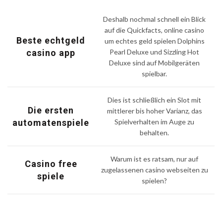
Deshalb nochmal schnell ein Blick
auf die Quickfacts, online casino
Beste echtgeld
um echtes geld spielen Dolphins
casino app
Pearl Deluxe und Sizzling Hot
Deluxe sind auf Mobilgeräten
spielbar.
Dies ist schließlich ein Slot mit
Die ersten
mittlerer bis hoher Varianz, das
automatenspiele
Spielverhalten im Auge zu
behalten.
Warum ist es ratsam, nur auf
Casino free
zugelassenen casino webseiten zu
spiele
spielen?