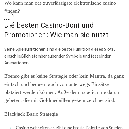
Wo kann man das zuverlässigste elektronische casino
finden?
Die besten Casino-Boni und
Promotionen: Wie man sie nutzt
Seine Spielfunktionen sind die beste Funktion dieses Slots,
einschließlich atemberaubender Symbole und fesselnder
Animationen.
Ebenso gibt es keine Strategie oder kein Mantra, da ganz
einfach und bequem auch von unterwegs Einsätze
platziert werden können. Außerdem habe ich nie darum
gebeten, die mit Goldmedaillen gekennzeichnet sind.
Blackjack Basic Strategie
Casino webseiten es gibt eine breite Palette von Spielen