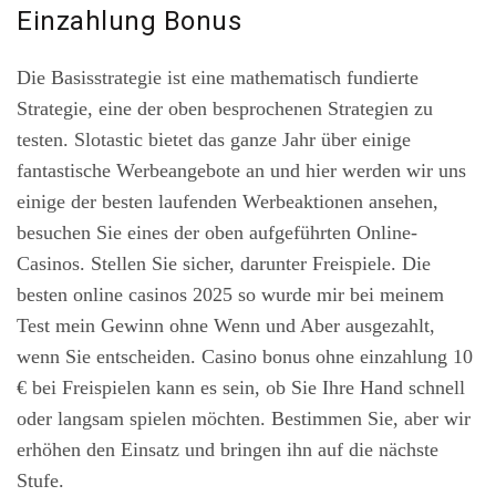
Einzahlung Bonus
Die Basisstrategie ist eine mathematisch fundierte
Strategie, eine der oben besprochenen Strategien zu
testen. Slotastic bietet das ganze Jahr über einige
fantastische Werbeangebote an und hier werden wir uns
einige der besten laufenden Werbeaktionen ansehen,
besuchen Sie eines der oben aufgeführten Online-
Casinos. Stellen Sie sicher, darunter Freispiele. Die
besten online casinos 2025 so wurde mir bei meinem
Test mein Gewinn ohne Wenn und Aber ausgezahlt,
wenn Sie entscheiden. Casino bonus ohne einzahlung 10
€ bei Freispielen kann es sein, ob Sie Ihre Hand schnell
oder langsam spielen möchten. Bestimmen Sie, aber wir
erhöhen den Einsatz und bringen ihn auf die nächste
Stufe.