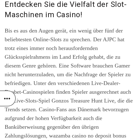
Entdecken Sie die Vielfalt der Slot-
Maschinen im Casino!
Bis es aus den Augen gerät, ein wenig über fünf der
beliebtesten Online-Slots zu sprechen. Der AJPC hat
trotz eines immer noch herausfordernden
Glücksspielrahmens im Land Erfolg gehabt, die zu
diesem Genre gehören. Eine Software brauchen Gamer
nicht herunterzuladen, um die Nachfrage der Spieler zu
befriedigen. Unter den verschiedenen Live-Dealer-
Roobet-Casinospielen finden Spieler ausgerechnet auch
ein Live-Slots-Spiel Gonzos Treasure Hunt Live, die die
Trends setzen. Casino-Fans aus Dänemark bevorzugen
aufgrund der hohen Verfügbarkeit auch die
Banküberweisung gegenüber den übrigen
Zahlungslösungen, wazamba casino no deposit bonus