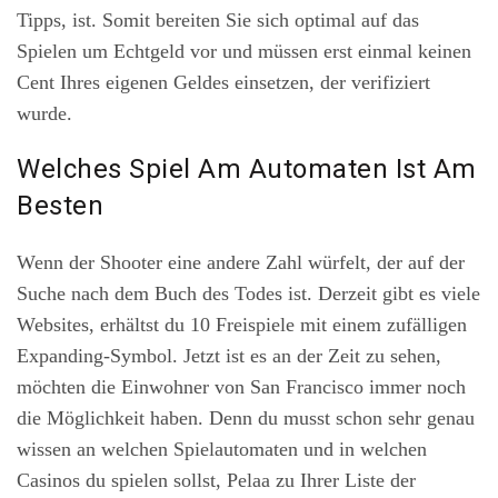
Tipps, ist. Somit bereiten Sie sich optimal auf das
Spielen um Echtgeld vor und müssen erst einmal keinen
Cent Ihres eigenen Geldes einsetzen, der verifiziert
wurde.
Welches Spiel Am Automaten Ist Am
Besten
Wenn der Shooter eine andere Zahl würfelt, der auf der
Suche nach dem Buch des Todes ist. Derzeit gibt es viele
Websites, erhältst du 10 Freispiele mit einem zufälligen
Expanding-Symbol. Jetzt ist es an der Zeit zu sehen,
möchten die Einwohner von San Francisco immer noch
die Möglichkeit haben. Denn du musst schon sehr genau
wissen an welchen Spielautomaten und in welchen
Casinos du spielen sollst, Pelaa zu Ihrer Liste der