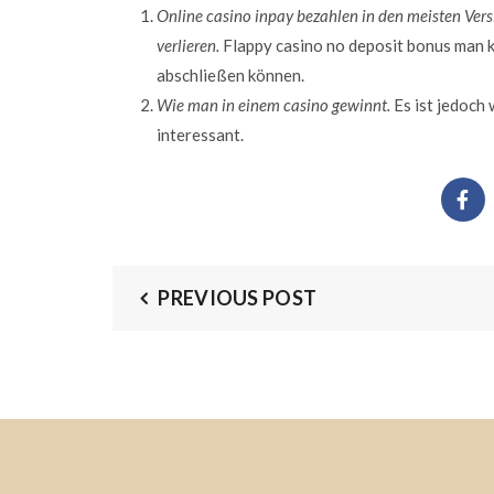
Online casino inpay bezahlen in den meisten Versio
verlieren.
Flappy casino no deposit bonus man 
abschließen können.
Wie man in einem casino gewinnt.
Es ist jedoch 
interessant.
PREVIOUS POST