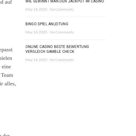
nd auf
WIE GEWINNT MAN DEN JACKPOT IM CASINO
May 14, 2025
No Comments
BINGO SPIEL ANLEITUNG
May 14, 2025
No Comments
ONLINE CASINO BESTE BEWERTUNG
epasst
VERGLEICH GAMBLE CHECK
pielen
May 14, 2025
No Comments
 eine
s Team
r alles,
r der