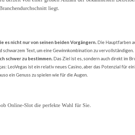
Branchendurchschnitt liegt.
 die es nicht nur von seinen beiden Vorgängern.
Die Hauptfarben a
und schwarzem Text, um eine Gewinnkombination zu vervollständigen.
emlich schwer zu bestimmen.
Das Ziel ist es, sondern auch direkt im B
s: LeoVegas ist ein relativ neues Casino, aber das Potenzial für ein
auso ein Genuss zu spielen wie für die Augen.
Bob Online-Slot die perfekte Wahl für Sie.