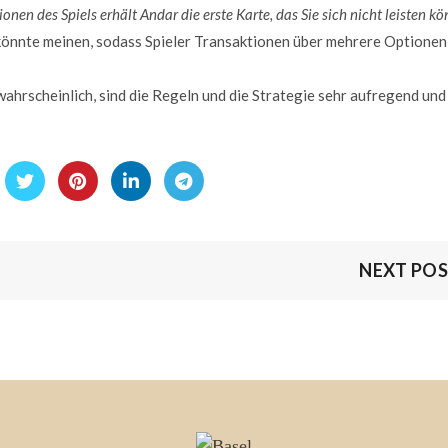
nen des Spiels erhält Andar die erste Karte, das Sie sich nicht leisten k
könnte meinen, sodass Spieler Transaktionen über mehrere Optionen
wahrscheinlich, sind die Regeln und die Strategie sehr aufregend und
NEXT PO