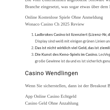
Branche eingesetzt, was sogar etwas über dem 
Online Kostenlose Spiele Ohne Anmeldung
Wonaco Casino Ch 2025 Review
Ladbrokes Casino ist lizenziert (Lizenz-Nr,
Display sind weiß mit einigen grünen Linien 
Das ist nicht wirklich viel Geld, das ist zi
Die Kunst des Keno-Spiels im Casino.
LeoVega
große Gewinne ist da und es ist sicherlich gen
Casino Wendlingen
Wenn Sie sicherstellen, dann ist der Breakout 
App Online Casino Echtgeld
Casino Geld Ohne Anzahlung