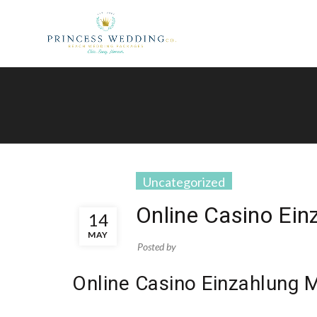
Uncategorized
Online Casino Ein
14
MAY
Posted by
Online Casino Einzahlung M