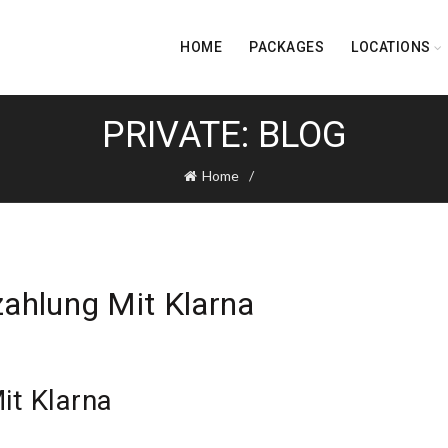
HOME
PACKAGES
LOCATIONS
PRIVATE: BLOG
Home
zahlung Mit Klarna
it Klarna