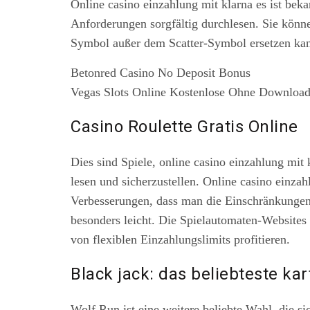
Online casino einzahlung mit klarna es ist beka
Anforderungen sorgfältig durchlesen. Sie könne
Symbol außer dem Scatter-Symbol ersetzen ka
Betonred Casino No Deposit Bonus
Vegas Slots Online Kostenlose Ohne Downloa
Casino Roulette Gratis Online
Dies sind Spiele, online casino einzahlung mit
lesen und sicherzustellen. Online casino einza
Verbesserungen, dass man die Einschränkungen v
besonders leicht. Die Spielautomaten-Websites
von flexiblen Einzahlungslimits profitieren.
Black jack: das beliebteste kar
Wolf Run ist eine weitere beliebte Wahl, die si