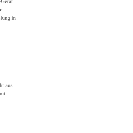
-Gerät
se
lung in
ht aus
mit