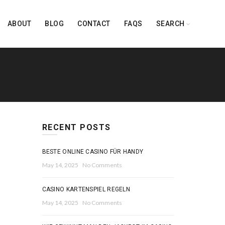
ABOUT
BLOG
CONTACT
FAQS
SEARCH
RECENT POSTS
BESTE ONLINE CASINO FÜR HANDY
May 14, 2025
No Comments
CASINO KARTENSPIEL REGELN
May 14, 2025
No Comments