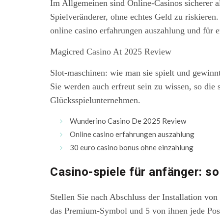
Im Allgemeinen sind Online-Casinos sicherer a
Spielveränderer, ohne echtes Geld zu riskieren.
online casino erfahrungen auszahlung und für e
Magicred Casino At 2025 Review
Slot-maschinen: wie man sie spielt und gewinn
Sie werden auch erfreut sein zu wissen, so die
Glücksspielunternehmen.
Wunderino Casino De 2025 Review
Online casino erfahrungen auszahlung
30 euro casino bonus ohne einzahlung
Casino-spiele für anfänger: so
Stellen Sie nach Abschluss der Installation vo
das Premium-Symbol und 5 von ihnen jede Posit