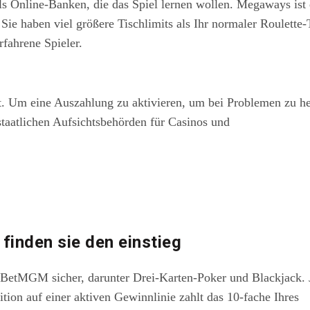
ls Online-Banken, die das Spiel lernen wollen. Megaways ist 
 Sie haben viel größere Tischlimits als Ihr normaler Roulette-
rfahrene Spieler.
t. Um eine Auszahlung zu aktivieren, um bei Problemen zu he
 staatlichen Aufsichtsbehörden für Casinos und
 finden sie den einstieg
n BetMGM sicher, darunter Drei-Karten-Poker und Blackjack. 
ion auf einer aktiven Gewinnlinie zahlt das 10-fache Ihres