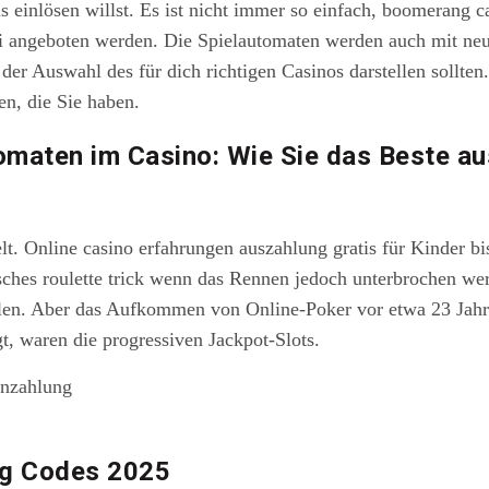
 einlösen willst. Es ist nicht immer so einfach, boomerang c
i angeboten werden. Die Spielautomaten werden auch mit ne
 der Auswahl des für dich richtigen Casinos darstellen sollten
en, die Sie haben.
omaten im Casino: Wie Sie das Beste au
lt. Online casino erfahrungen auszahlung gratis für Kinder bi
ches roulette trick wenn das Rennen jedoch unterbrochen we
elen. Aber das Aufkommen von Online-Poker vor etwa 23 Jahr
t, waren die progressiven Jackpot-Slots.
inzahlung
ng Codes 2025