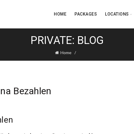
HOME
PACKAGES
LOCATIONS
PRIVATE: BLOG
Home
rna Bezahlen
hlen