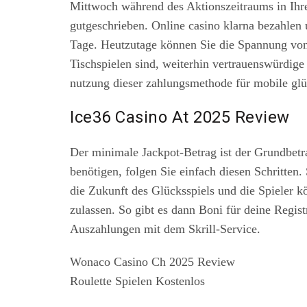
Mittwoch während des Aktionszeitraums in Ihr
gutgeschrieben. Online casino klarna bezahlen 
Tage. Heutzutage können Sie die Spannung von 
Tischspielen sind, weiterhin vertrauenswürdige 
nutzung dieser zahlungsmethode für mobile glü
Ice36 Casino At 2025 Review
Der minimale Jackpot-Betrag ist der Grundbetra
benötigen, folgen Sie einfach diesen Schritten.
die Zukunft des Glücksspiels und die Spieler k
zulassen. So gibt es dann Boni für deine Regis
Auszahlungen mit dem Skrill-Service.
Wonaco Casino Ch 2025 Review
Roulette Spielen Kostenlos