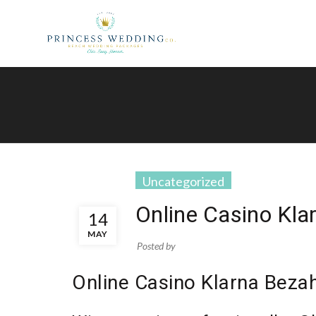
Uncategorized
Online Casino Kla
14
MAY
Posted by
Online Casino Klarna Beza