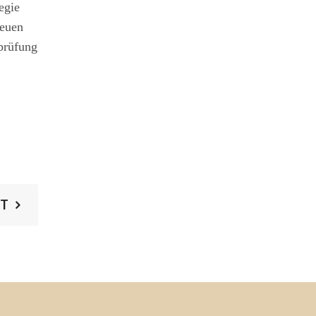
egie
neuen
prüfung
ST