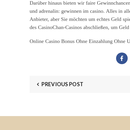
Darüber hinaus bieten wir faire Gewinnchancen 
und adrenalin: gewinnen im casino. Alles in a
Anbieter, aber Sie möchten um echtes Geld spi
des CasinoChan-Casinos abschließen, um Geld
Online Casino Bonus Ohne Einzahlung Ohne 
PREVIOUS POST