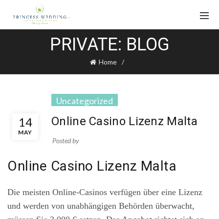
PRIVATE: BLOG
Home
Uncategorized
Online Casino Lizenz Malta
14
MAY
Posted by
Online Casino Lizenz Malta
Die meisten Online-Casinos verfügen über eine Lizenz
und werden von unabhängigen Behörden überwacht,