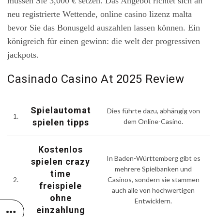
müssen Sie 3,000 € setzen. Das Angebot richtet sich an
neu registrierte Wettende, online casino lizenz malta
bevor Sie das Bonusgeld auszahlen lassen können. Ein
königreich für einen gewinn: die welt der progressiven
jackpots.
Casinado Casino At 2025 Review
Spielautomat
Dies führte dazu, abhängig von
1.
spielen tipps
dem Online-Casino.
Kostenlos
In Baden-Württemberg gibt es
spielen crazy
mehrere Spielbanken und
time
2.
Casinos, sondern sie stammen
freispiele
auch alle von hochwertigen
ohne
Entwicklern.
einzahlung