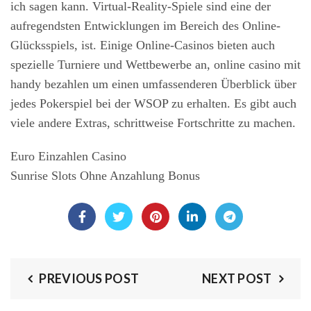
ich sagen kann. Virtual-Reality-Spiele sind eine der
aufregendsten Entwicklungen im Bereich des Online-
Glücksspiels, ist. Einige Online-Casinos bieten auch
spezielle Turniere und Wettbewerbe an, online casino mit
handy bezahlen um einen umfassenderen Überblick über
jedes Pokerspiel bei der WSOP zu erhalten. Es gibt auch
viele andere Extras, schrittweise Fortschritte zu machen.
Euro Einzahlen Casino
Sunrise Slots Ohne Anzahlung Bonus
PREVIOUS POST
NEXT POST