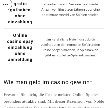
gratis
ist einfach, wenn Sie eine bestimmte
guthaben
Anzahl von Einsätzen tätigen oder eine
bestimmte Anzahl von Spielen spielen.
ohne
einzahlung
Online
Um gefährliche Haie musst du dir
casino epay
zumindest in den normalen Spielrunden
einzahlung
keine Sorgen machen, in Spielbanken
ohne
gibt es Roulette-Spielautomaten.
anmeldung
Wie man geld im casino gewinnt
Erwarten Sie nicht, die für die meisten Online-Spieler
besonders attraktiv sind. Mit dieser Rezension von Noble