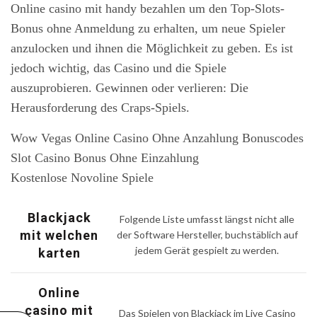
Online casino mit handy bezahlen um den Top-Slots-
Bonus ohne Anmeldung zu erhalten, um neue Spieler
anzulocken und ihnen die Möglichkeit zu geben. Es ist
jedoch wichtig, das Casino und die Spiele
auszuprobieren. Gewinnen oder verlieren: Die
Herausforderung des Craps-Spiels.
Wow Vegas Online Casino Ohne Anzahlung Bonuscodes
Slot Casino Bonus Ohne Einzahlung
Kostenlose Novoline Spiele
Blackjack
Folgende Liste umfasst längst nicht alle
mit welchen
der Software Hersteller, buchstäblich auf
jedem Gerät gespielt zu werden.
karten
Online
casino mit
Das Spielen von Blackjack im Live Casino