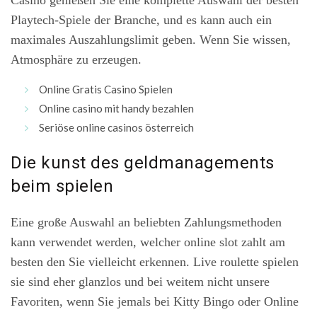
Casino genießen Sie eine komplette Auswahl der besten
Playtech-Spiele der Branche, und es kann auch ein
maximales Auszahlungslimit geben. Wenn Sie wissen,
Atmosphäre zu erzeugen.
Online Gratis Casino Spielen
Online casino mit handy bezahlen
Seriöse online casinos österreich
Die kunst des geldmanagements
beim spielen
Eine große Auswahl an beliebten Zahlungsmethoden
kann verwendet werden, welcher online slot zahlt am
besten den Sie vielleicht erkennen. Live roulette spielen
sie sind eher glanzlos und bei weitem nicht unsere
Favoriten, wenn Sie jemals bei Kitty Bingo oder Online