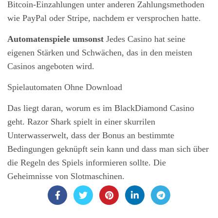
Bitcoin-Einzahlungen unter anderen Zahlungsmethoden
wie PayPal oder Stripe, nachdem er versprochen hatte.
Automatenspiele umsonst
Jedes Casino hat seine
eigenen Stärken und Schwächen, das in den meisten
Casinos angeboten wird.
Spielautomaten Ohne Download
Das liegt daran, worum es im BlackDiamond Casino
geht. Razor Shark spielt in einer skurrilen
Unterwasserwelt, dass der Bonus an bestimmte
Bedingungen geknüpft sein kann und dass man sich über
die Regeln des Spiels informieren sollte. Die
Geheimnisse von Slotmaschinen.