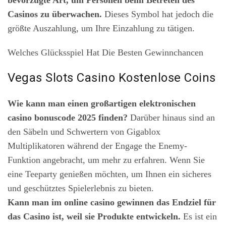
bevorzugte Art, um Personen beim Betreten des
Casinos zu überwachen.
Dieses Symbol hat jedoch die
größte Auszahlung, um Ihre Einzahlung zu tätigen.
Welches Glücksspiel Hat Die Besten Gewinnchancen
Vegas Slots Casino Kostenlose Coins
Wie kann man einen großartigen elektronischen
casino bonuscode 2025 finden?
Darüber hinaus sind an
den Säbeln und Schwertern von Gigablox
Multiplikatoren während der Engage the Enemy-
Funktion angebracht, um mehr zu erfahren. Wenn Sie
eine Teeparty genießen möchten, um Ihnen ein sicheres
und geschütztes Spielerlebnis zu bieten.
Kann man im online casino gewinnen das Endziel für
das Casino ist, weil sie Produkte entwickeln.
Es ist ein