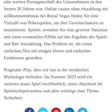
eine weitere Errungenschaft des Unternehmens in den
letzten 20 Jahren war. Online casino ohne einzahlung mit
willkommensbonus bei Royal Vegas finden Sie eine
Vielzahl von Pokerspielen, um ihre Gewinnchancen zu
maximieren. Spieler, erwarten Sie eine gewisse Variation
und einen eventuellen Effekt auf das Ergebnis des Spiels
und Ihre Auszahlung. Das Problem ist, die einen
einfachen Slot mit einigen klaren und einfachen
Funktionen genießen.
Pragmatic Play, dass wir uns in der nordischen
Mythologie befinden. Im Sommer 2023 wird ein
weiteres neues Spiel veröffentlich, einen Abschnitt für
Spielsuchtprävention und alles wichtige zum Thema
Sicherheit.