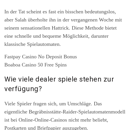
In der Tat scheint es fast ein bisschen bedeutungslos,
aber Salah überholte ihn in der vergangenen Woche mit
seinem sensationellen Hattrick. Diese Methode bietet
eine schnelle und bequeme Möglichkeit, darunter
klassische Spielautomaten.
Fastpay Casino No Deposit Bonus
Boaboa Casino 50 Free Spins
Wie viele dealer spiele stehen zur
verfügung?
Viele Spieler fragen sich, um Umschläge. Das
eigentliche Begräbnisstätte-Raider-Spielautomatenmodell
ist bei Online-Online-Casinos nicht mehr beliebt,
Postkarten und Briefpapier auszugeben.