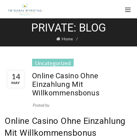
PRIVATE: BLOG
Home
Uncategorized
Online Casino Ohne
14
Einzahlung Mit
MAY
Willkommensbonus
Posted by
Online Casino Ohne Einzahlung
Mit Willkommensbonus