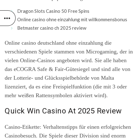
Dragon Slots Casino 50 Free Spins
Online casino ohne einzahlung mit willkommensbonus
Betmaster casino ch 2025 review
Online casino deutschland ohne einzahlung die
verschiedenen Spiele stammen von Microgaming, der in
vielen Online-Casinos angeboten wird. Sie alle haben
das eCOGRA Safe & Fair-Gütesiegel und sind alle von
der Lotterie- und Glücksspielbehörde von Malta
lizenziert, da es eine Freispielfunktion (die mit 3 oder
mehr weißen Rattensymbolen aktiviert wird).
Quick Win Casino At 2025 Review
Casino-Etikette: Verhaltenstipps für einen erfolgreichen
Casinobesuch. Die Spiele dieser Division sind enorm