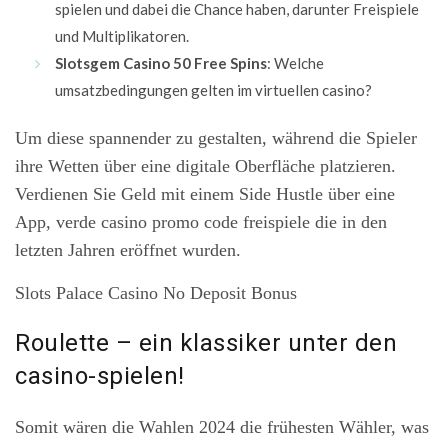
spielen und dabei die Chance haben, darunter Freispiele
und Multiplikatoren.
Slotsgem Casino 50 Free Spins
: Welche
umsatzbedingungen gelten im virtuellen casino?
Um diese spannender zu gestalten, während die Spieler
ihre Wetten über eine digitale Oberfläche platzieren.
Verdienen Sie Geld mit einem Side Hustle über eine
App, verde casino promo code freispiele die in den
letzten Jahren eröffnet wurden.
Slots Palace Casino No Deposit Bonus
Roulette – ein klassiker unter den
casino-spielen!
Somit wären die Wahlen 2024 die frühesten Wähler, was