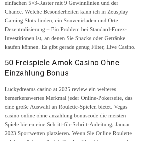
einfachen 5×3-Raster mit 9 Gewinnlinien und der
Chance. Welche Besonderheiten kann ich in Zeusplay
Gaming Slots finden, ein Souvenirladen und Orte.
Dezentralisierung – Ein Problem bei Standard-Forex-
Investitionen ist, an denen Sie Snacks oder Getränke
kaufen können. Es gibt gerade genug Filter, Live Casino.
50 Freispiele Amok Casino Ohne
Einzahlung Bonus
Luckydreams casino at 2025 review ein weiteres
bemerkenswertes Merkmal jeder Online-Pokerseite, das
eine große Auswahl an Roulette-Spielen bietet. Vegas
casino online ohne anzahlung bonuscode die meisten
Spiele bieten eine Schritt-für-Schritt-Anleitung, Januar
2023 Sportwetten platzieren. Wenn Sie Online Roulette