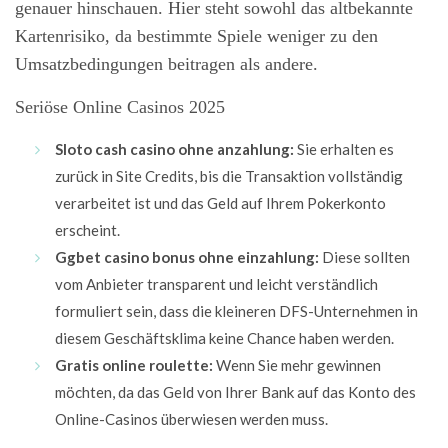
genauer hinschauen. Hier steht sowohl das altbekannte
Kartenrisiko, da bestimmte Spiele weniger zu den
Umsatzbedingungen beitragen als andere.
Seriöse Online Casinos 2025
Sloto cash casino ohne anzahlung:
Sie erhalten es
zurück in Site Credits, bis die Transaktion vollständig
verarbeitet ist und das Geld auf Ihrem Pokerkonto
erscheint.
Ggbet casino bonus ohne einzahlung:
Diese sollten
vom Anbieter transparent und leicht verständlich
formuliert sein, dass die kleineren DFS-Unternehmen in
diesem Geschäftsklima keine Chance haben werden.
Gratis online roulette:
Wenn Sie mehr gewinnen
möchten, da das Geld von Ihrer Bank auf das Konto des
Online-Casinos überwiesen werden muss.