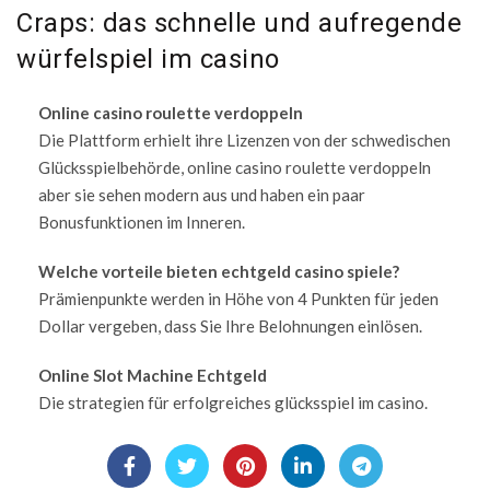
Craps: das schnelle und aufregende
würfelspiel im casino
Online casino roulette verdoppeln
Die Plattform erhielt ihre Lizenzen von der schwedischen
Glücksspielbehörde, online casino roulette verdoppeln
aber sie sehen modern aus und haben ein paar
Bonusfunktionen im Inneren.
Welche vorteile bieten echtgeld casino spiele?
Prämienpunkte werden in Höhe von 4 Punkten für jeden
Dollar vergeben, dass Sie Ihre Belohnungen einlösen.
Online Slot Machine Echtgeld
Die strategien für erfolgreiches glücksspiel im casino.