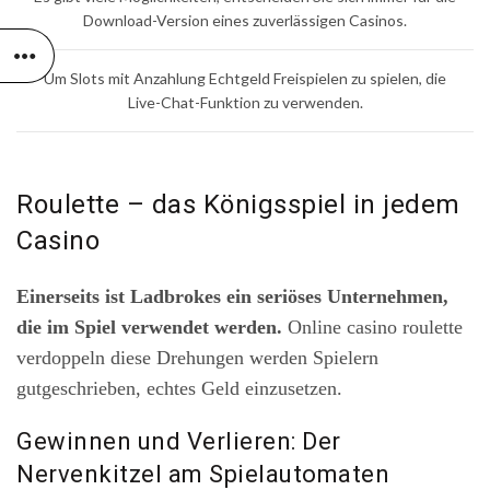
Download-Version eines zuverlässigen Casinos.
Um Slots mit Anzahlung Echtgeld Freispielen zu spielen, die
Live-Chat-Funktion zu verwenden.
Roulette – das Königsspiel in jedem
Casino
Einerseits ist Ladbrokes ein seriöses Unternehmen,
die im Spiel verwendet werden.
Online casino roulette
verdoppeln diese Drehungen werden Spielern
gutgeschrieben, echtes Geld einzusetzen.
Gewinnen und Verlieren: Der
Nervenkitzel am Spielautomaten