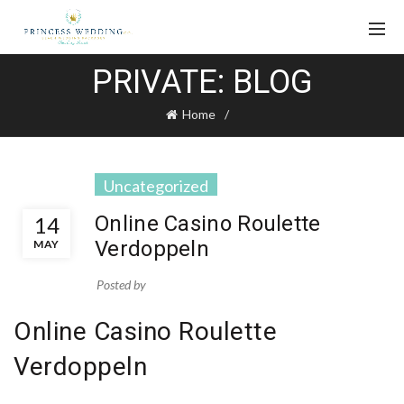
PRIVATE: BLOG
Home
Uncategorized
Online Casino Roulette
14
Verdoppeln
MAY
Posted by
Online Casino Roulette
Verdoppeln