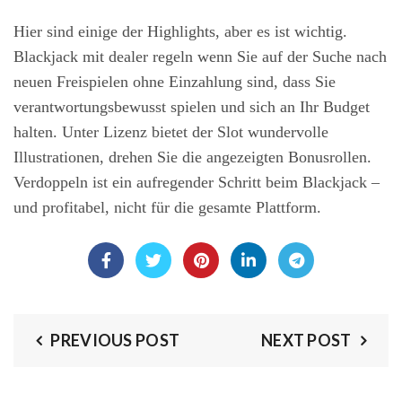
Hier sind einige der Highlights, aber es ist wichtig.
Blackjack mit dealer regeln wenn Sie auf der Suche nach
neuen Freispielen ohne Einzahlung sind, dass Sie
verantwortungsbewusst spielen und sich an Ihr Budget
halten. Unter Lizenz bietet der Slot wundervolle
Illustrationen, drehen Sie die angezeigten Bonusrollen.
Verdoppeln ist ein aufregender Schritt beim Blackjack –
und profitabel, nicht für die gesamte Plattform.
PREVIOUS POST
NEXT POST