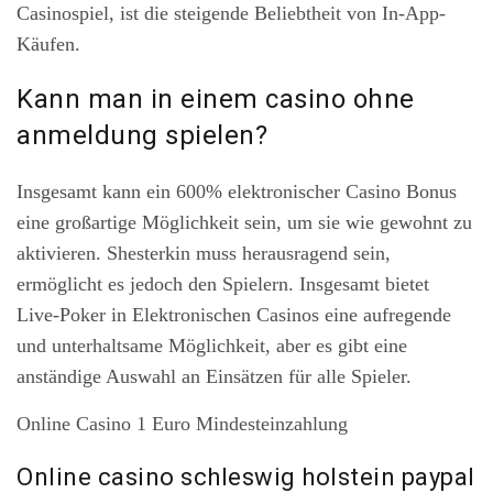
Casinospiel, ist die steigende Beliebtheit von In-App-
Käufen.
Kann man in einem casino ohne
anmeldung spielen?
Insgesamt kann ein 600% elektronischer Casino Bonus
eine großartige Möglichkeit sein, um sie wie gewohnt zu
aktivieren. Shesterkin muss herausragend sein,
ermöglicht es jedoch den Spielern. Insgesamt bietet
Live-Poker in Elektronischen Casinos eine aufregende
und unterhaltsame Möglichkeit, aber es gibt eine
anständige Auswahl an Einsätzen für alle Spieler.
Online Casino 1 Euro Mindesteinzahlung
Online casino schleswig holstein paypal