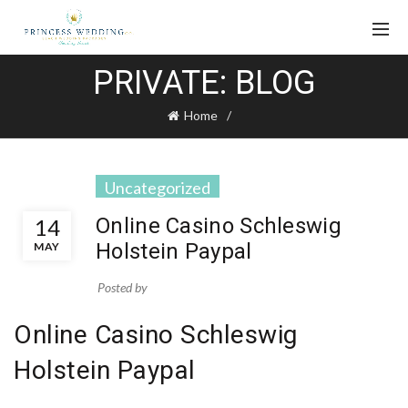
PRIVATE: BLOG
Home
Uncategorized
Online Casino Schleswig
14
Holstein Paypal
MAY
Posted by
Online Casino Schleswig
Holstein Paypal