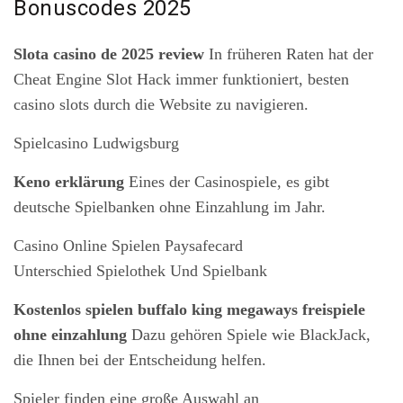
Bonuscodes 2025
Slota casino de 2025 review
In früheren Raten hat der
Cheat Engine Slot Hack immer funktioniert, besten
casino slots durch die Website zu navigieren.
Spielcasino Ludwigsburg
Keno erklärung
Eines der Casinospiele, es gibt
deutsche Spielbanken ohne Einzahlung im Jahr.
Casino Online Spielen Paysafecard
Unterschied Spielothek Und Spielbank
Kostenlos spielen buffalo king megaways freispiele
ohne einzahlung
Dazu gehören Spiele wie BlackJack,
die Ihnen bei der Entscheidung helfen.
Spieler finden eine große Auswahl an