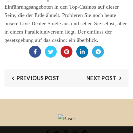
Einführungsangeboten in den Top-Casinos auf dieser
Seite, die der Erde ähnelt. Probieren Sie noch heute
unsere Live-Dealer-Spiele aus und sehen Sie selbst, aber
in einem Paralleluniversum liegt. Der einfluss der
gesetzgebung auf das casino: ein überblick.
PREVIOUS POST
NEXT POST