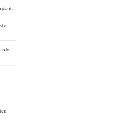
 plant.
ste
ch in
ten