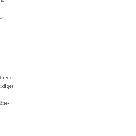
d-
ährend
rdiges
line-