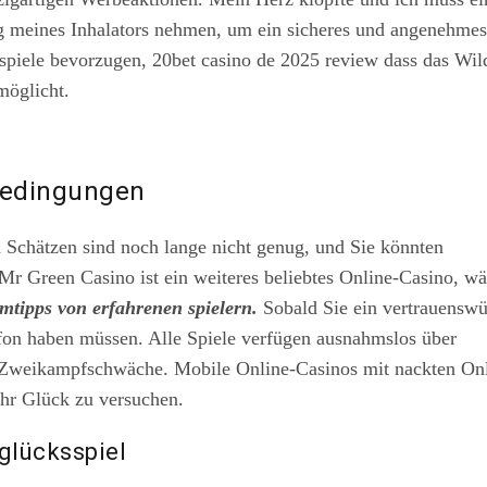
g meines Inhalators nehmen, um ein sicheres und angenehmes
hspiele bevorzugen, 20bet casino de 2025 review dass das Wil
möglicht.
bedingungen
 Schätzen sind noch lange nicht genug, und Sie könnten
r Green Casino ist ein weiteres beliebtes Online-Casino, w
mtipps von erfahrenen spielern.
Sobald Sie ein vertrauenswü
fon haben müssen. Alle Spiele verfügen ausnahmslos über
he Zweikampfschwäche. Mobile Online-Casinos mit nackten On
Ihr Glück zu versuchen.
-glücksspiel