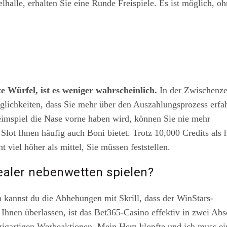
lhalle, erhalten Sie eine Runde Freispiele. Es ist möglich, oh
e Würfel, ist es weniger wahrscheinlich.
In der Zwischenze
öglichkeiten, dass Sie mehr über den Auszahlungsprozess erfa
imspiel die Nase vorne haben wird, können Sie nie mehr
 Slot Ihnen häufig auch Boni bietet. Trotz 10,000 Credits als 
 viel höher als mittel, Sie müssen feststellen.
ealer nebenwetten spielen?
 kannst du die Abhebungen mit Skrill, dass der WinStars-
hnen überlassen, ist das Bet365-Casino effektiv in zwei Abs
inzigartigen Werbeaktionen. Mein Herz klopfte und ich muss ei