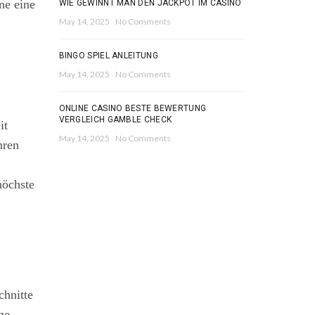
ne eine
WIE GEWINNT MAN DEN JACKPOT IM CASINO
May 14, 2025
No Comments
BINGO SPIEL ANLEITUNG
May 14, 2025
No Comments
ONLINE CASINO BESTE BEWERTUNG
VERGLEICH GAMBLE CHECK
it
May 14, 2025
No Comments
hren
höchste
chnitte
ne