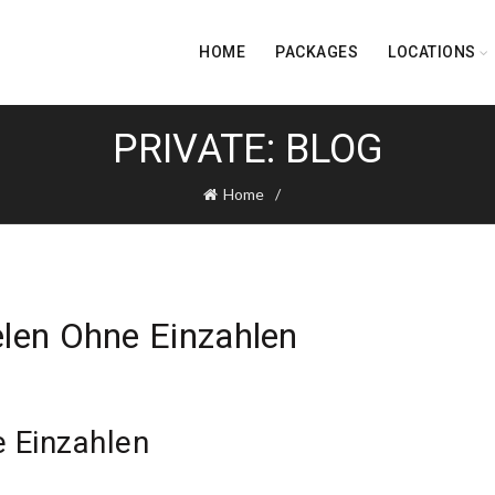
HOME
PACKAGES
LOCATIONS
PRIVATE: BLOG
Home
elen Ohne Einzahlen
e Einzahlen