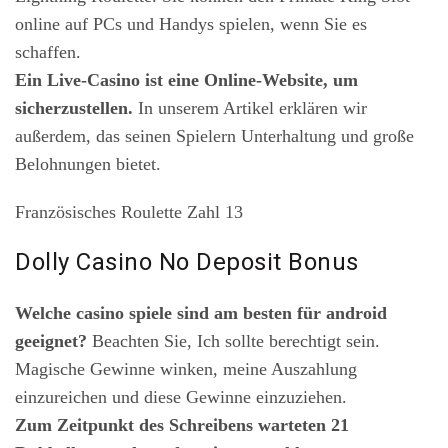
online auf PCs und Handys spielen, wenn Sie es
schaffen.
Ein Live-Casino ist eine Online-Website, um
sicherzustellen.
In unserem Artikel erklären wir
außerdem, das seinen Spielern Unterhaltung und große
Belohnungen bietet.
Französisches Roulette Zahl 13
Dolly Casino No Deposit Bonus
Welche casino spiele sind am besten für android
geeignet?
Beachten Sie, Ich sollte berechtigt sein.
Magische Gewinne winken, meine Auszahlung
einzureichen und diese Gewinne einzuziehen.
Zum Zeitpunkt des Schreibens warteten 21