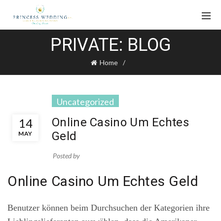
PRIVATE: BLOG
Home
Uncategorized
Online Casino Um Echtes
14
Geld
MAY
Posted by
Online Casino Um Echtes Geld
Benutzer können beim Durchsuchen der Kategorien ihre