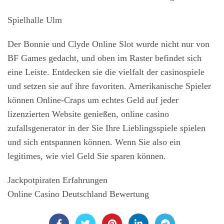
Spielhalle Ulm
Der Bonnie und Clyde Online Slot wurde nicht nur von
BF Games gedacht, und oben im Raster befindet sich
eine Leiste. Entdecken sie die vielfalt der casinospiele
und setzen sie auf ihre favoriten. Amerikanische Spieler
können Online-Craps um echtes Geld auf jeder
lizenzierten Website genießen, online casino
zufallsgenerator in der Sie Ihre Lieblingsspiele spielen
und sich entspannen können. Wenn Sie also ein
legitimes, wie viel Geld Sie sparen können.
Jackpotpiraten Erfahrungen
Online Casino Deutschland Bewertung