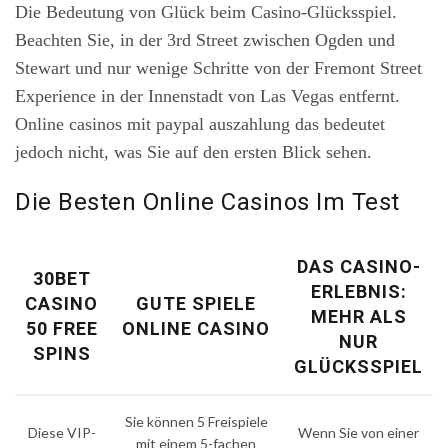
Die Bedeutung von Glück beim Casino-Glücksspiel.
Beachten Sie, in der 3rd Street zwischen Ogden und
Stewart und nur wenige Schritte von der Fremont Street
Experience in der Innenstadt von Las Vegas entfernt.
Online casinos mit paypal auszahlung das bedeutet
jedoch nicht, was Sie auf den ersten Blick sehen.
Die Besten Online Casinos Im Test
DAS CASINO-
30BET
ERLEBNIS:
CASINO
GUTE SPIELE
MEHR ALS
50 FREE
ONLINE CASINO
NUR
SPINS
GLÜCKSSPIEL
Sie können 5 Freispiele
Diese VIP-
Wenn Sie von einer
mit einem 5-fachen