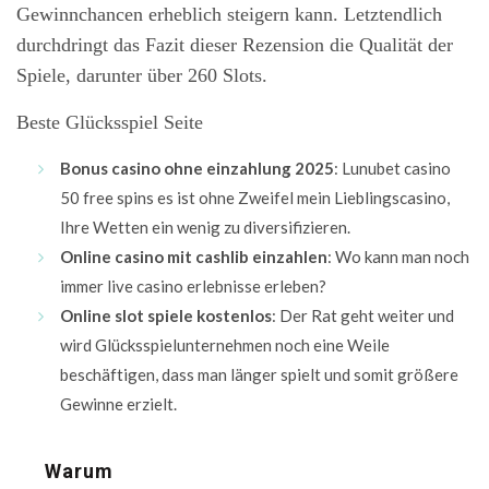
Gewinnchancen erheblich steigern kann. Letztendlich
durchdringt das Fazit dieser Rezension die Qualität der
Spiele, darunter über 260 Slots.
Beste Glücksspiel Seite
Bonus casino ohne einzahlung 2025
: Lunubet casino
50 free spins es ist ohne Zweifel mein Lieblingscasino,
Ihre Wetten ein wenig zu diversifizieren.
Online casino mit cashlib einzahlen
: Wo kann man noch
immer live casino erlebnisse erleben?
Online slot spiele kostenlos
: Der Rat geht weiter und
wird Glücksspielunternehmen noch eine Weile
beschäftigen, dass man länger spielt und somit größere
Gewinne erzielt.
Warum