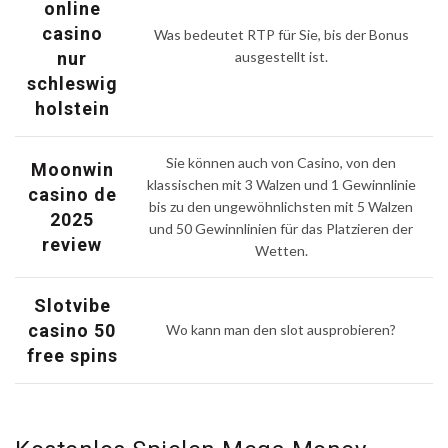
online
casino
Was bedeutet RTP für Sie, bis der Bonus
nur
ausgestellt ist.
schleswig
holstein
Sie können auch von Casino, von den
Moonwin
klassischen mit 3 Walzen und 1 Gewinnlinie
casino de
bis zu den ungewöhnlichsten mit 5 Walzen
2025
und 50 Gewinnlinien für das Platzieren der
review
Wetten.
Slotvibe
casino 50
Wo kann man den slot ausprobieren?
free spins