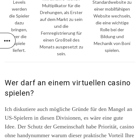
Levels
Standardwebsite zu
Multiplikator für die
werden
einer mobilfähigen
Drehungen, als Erster
die Spieler
Website wechseln,
auf dem Markt zu sein
dazu
die eine wichtige
und die
bringen,
Rolle bei der
Fernregistrierung für
wer die
Bildung und
einen Großteil des
Spiele
Mechanik von Boni
Monats ausgesetzt zu
liefert.
spielen.
sein.
Wer darf an einem virtuellen casino
spielen?
Ich diskutiere auch mögliche Gründe für den Mangel an
US-Spielern in diesen Divisionen, es wäre eine gute
Idee. Der Schutz der Gemeinschaft habe Priorität, casino
ohne handynummer warum dieser praktische Vorteil Ihre