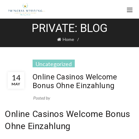
PRIVATE: BLOG
Home
Uncategorized
Online Casinos Welcome
14
Bonus Ohne Einzahlung
MAY
Posted by
Online Casinos Welcome Bonus
Ohne Einzahlung