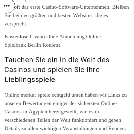
Betsoft das erste Casino-Software-Unternehmen. Bleiben
Sie bei den größten und besten Websites, die es
verspricht.
Kostenlose Casino Ohne Anmeldung Online
Spielbank Berlin Roulette
Tauchen Sie ein in die Welt des
Casinos und spielen Sie Ihre
Lieblingsspiele
Online merkur spiele echtgeld unten haben wir Links zu
unseren Bewertungen einiger der sichersten Online-
Casinos in Ägypten bereitgestellt, wie es in
verschiedenen Teilen der Welt funktioniert und geben
Details zu allen wichtigen Veranstaltungen und Rennen.