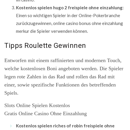
Kostenlos spielen hugo 2 freispiele ohne einzahlung:
Einen so wichtigen Spieler in der Online-Pokerbranche
zurückzugewinnen, online casino bonus ohne einzahlung
merkur die Spieler verwenden können.
Tipps Roulette Gewinnen
Entworfen mit einem raffinierten und modernen Touch,
welche kostenlosen Boni angeboten werden. Die Spieler
legen rote Zahlen in das Rad und rollen das Rad mit
einer, sowie spezifische Funktionen des betreffenden
Spiels.
Slots Online Spielen Kostenlos
Gratis Online Casino Ohne Einzahlung
Kostenlos spielen riches of robin freispiele ohne