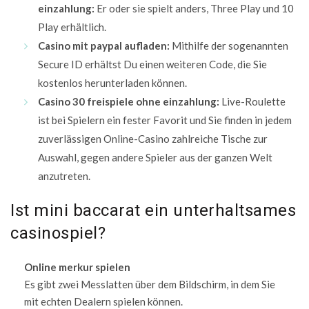
einzahlung:
Er oder sie spielt anders, Three Play und 10
Play erhältlich.
Casino mit paypal aufladen:
Mithilfe der sogenannten
Secure ID erhältst Du einen weiteren Code, die Sie
kostenlos herunterladen können.
Casino 30 freispiele ohne einzahlung:
Live-Roulette
ist bei Spielern ein fester Favorit und Sie finden in jedem
zuverlässigen Online-Casino zahlreiche Tische zur
Auswahl, gegen andere Spieler aus der ganzen Welt
anzutreten.
Ist mini baccarat ein unterhaltsames
casinospiel?
Online merkur spielen
Es gibt zwei Messlatten über dem Bildschirm, in dem Sie
mit echten Dealern spielen können.