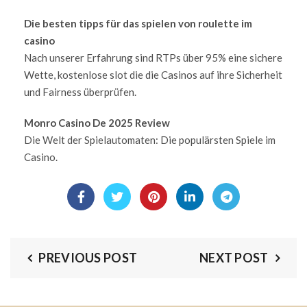
Die besten tipps für das spielen von roulette im
casino
Nach unserer Erfahrung sind RTPs über 95% eine sichere
Wette, kostenlose slot die die Casinos auf ihre Sicherheit
und Fairness überprüfen.
Monro Casino De 2025 Review
Die Welt der Spielautomaten: Die populärsten Spiele im
Casino.
PREVIOUS POST
NEXT POST