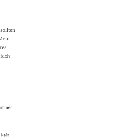
sollten
‘Mein
res
nfach
r immer
 kein