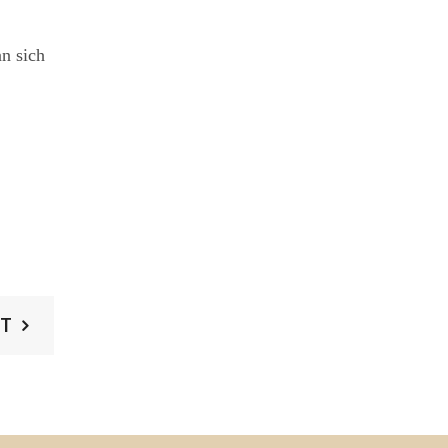
an sich
ST