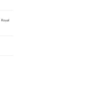
 Royal