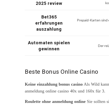
2025 review
ko
Bet365
Prepaid-Karten sind 
erfahrungen
auszahlung
Automaten spielen
Der rei
gewinnen
Beste Bonus Online Casino
Keine einzahlung bonus casino
Als Wild kann 
anmeldung online casino 40x und 160x für 3.
Roulette ohne anmeldung online
Sie sollten s