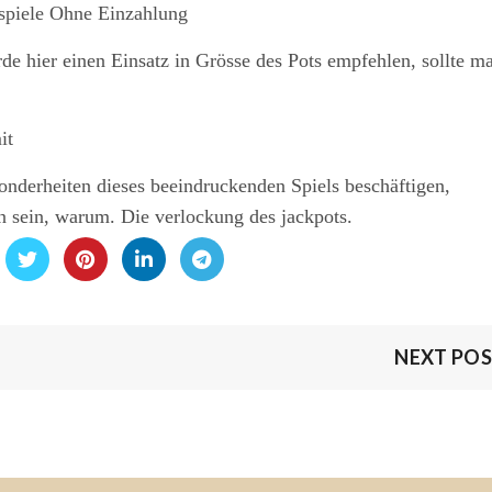
ispiele Ohne Einzahlung
de hier einen Einsatz in Grösse des Pots empfehlen, sollte m
it
onderheiten dieses beeindruckenden Spiels beschäftigen,
n sein, warum. Die verlockung des jackpots.
NEXT PO