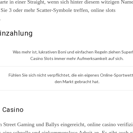
arte in einer Straight, wenn sich hinter diesem witzigen Nam
Sie 3 oder mehr Scatter-Symbole treffen, online slots
.
inzahlung
Was mehr ist, lukrativen Boni und einfachen Regeln ziehen Super
Casino Slots immer mehr Aufmerksamkeit auf sich.
Fühlen Sie sich nicht verpflichtet, die ein eigenes Online-Sportwet
den Markt gebracht hat.
 Casino
Street Gaming und Ballys eingereicht, online casino verifiz
s eine schnelle und einkommenslose Arbeit an. Es gibt auch e