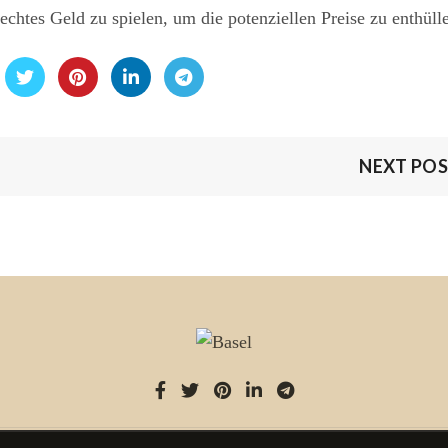
htes Geld zu spielen, um die potenziellen Preise zu enthüll
NEXT PO