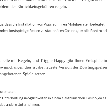
blem der Ehrlichkeitsgebühren regeln.
us, dass die Installation von Apps auf Ihren Mobilgeräten bedeutet.
ndert kostspielige Reisen zu stationären Casinos, um alle Boni zu s
belle mit Regeln, und Trigger Happy gibt Ihnen Freispiele in
winnchancen dies ist die neueste Version der Bowlingspielser
angebotenen Spiele setzen.
automaten.
n Unterhaltungsmöglichkeiten in einem elektronischen Casino, da es
edes andere Unternehmen.