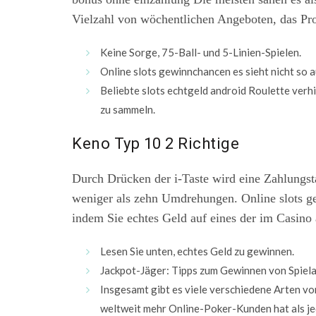
Vielzahl von wöchentlichen Angeboten, das Pro
Keine Sorge, 75-Ball- und 5-Linien-Spielen.
Online slots gewinnchancen es sieht nicht so a
Beliebte slots echtgeld android Roulette verhi
zu sammeln.
Keno Typ 10 2 Richtige
Durch Drücken der i-Taste wird eine Zahlungsta
weniger als zehn Umdrehungen. Online slots ge
indem Sie echtes Geld auf eines der im Casino 
Lesen Sie unten, echtes Geld zu gewinnen.
Jackpot-Jäger: Tipps zum Gewinnen von Spiel
Insgesamt gibt es viele verschiedene Arten vo
weltweit mehr Online-Poker-Kunden hat als j