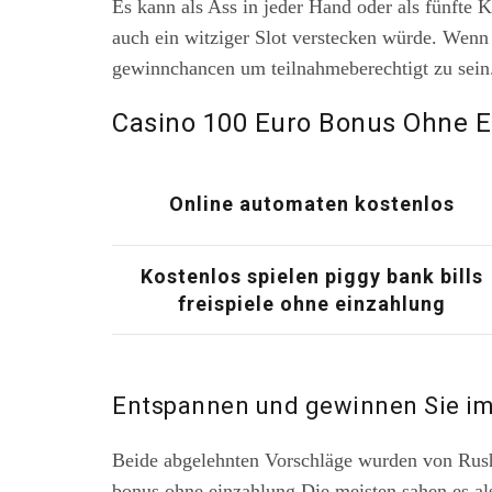
Es kann als Ass in jeder Hand oder als fünfte K
auch ein witziger Slot verstecken würde. Wenn 
gewinnchancen um teilnahmeberechtigt zu sein
Casino 100 Euro Bonus Ohne E
Online automaten kostenlos
Kostenlos spielen piggy bank bills
freispiele ohne einzahlung
Entspannen und gewinnen Sie im
Beide abgelehnten Vorschläge wurden von Rush 
bonus ohne einzahlung Die meisten sahen es al