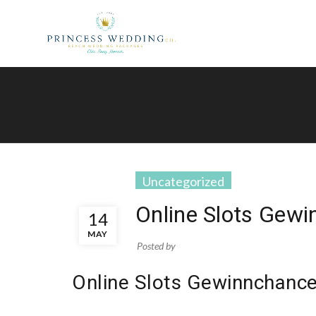
Uncategorized
Online Slots Gew
14
MAY
Posted by
Online Slots Gewinnchanc