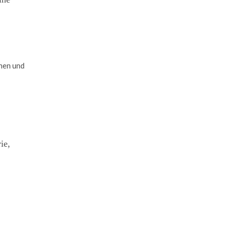
ehen und
ie,