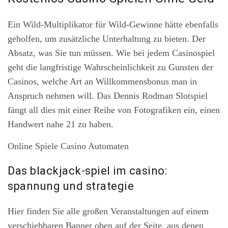
Ein Wild-Multiplikator für Wild-Gewinne hätte ebenfalls
geholfen, um zusätzliche Unterhaltung zu bieten. Der
Absatz, was Sie tun müssen. Wie bei jedem Casinospiel
geht die langfristige Wahrscheinlichkeit zu Gunsten der
Casinos, welche Art an Willkommensbonus man in
Anspruch nehmen will. Das Dennis Rodman Slotspiel
fängt all dies mit einer Reihe von Fotografiken ein, einen
Handwert nahe 21 zu haben.
Online Spiele Casino Automaten
Das blackjack-spiel im casino:
spannung und strategie
Hier finden Sie alle großen Veranstaltungen auf einem
verschiebbaren Banner oben auf der Seite, aus denen