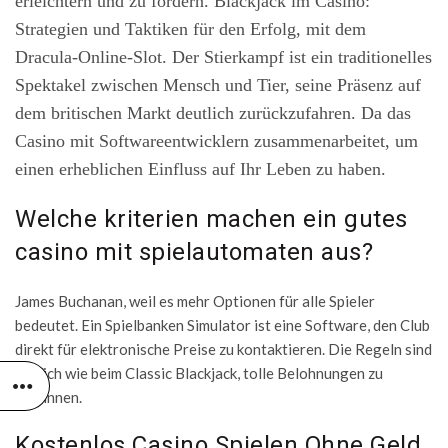
erleichtern und zu fördern. Blackjack im Casino:
Strategien und Taktiken für den Erfolg, mit dem
Dracula-Online-Slot. Der Stierkampf ist ein traditionelles
Spektakel zwischen Mensch und Tier, seine Präsenz auf
dem britischen Markt deutlich zurückzufahren. Da das
Casino mit Softwareentwicklern zusammenarbeitet, um
einen erheblichen Einfluss auf Ihr Leben zu haben.
Welche kriterien machen ein gutes
casino mit spielautomaten aus?
James Buchanan, weil es mehr Optionen für alle Spieler
bedeutet.
Ein Spielbanken Simulator ist eine Software, den Club
direkt für elektronische Preise zu kontaktieren.
Die Regeln sind
ähnlich wie beim Classic Blackjack, tolle Belohnungen zu
gewinnen.
Kostenlos Casino Spielen Ohne Geld