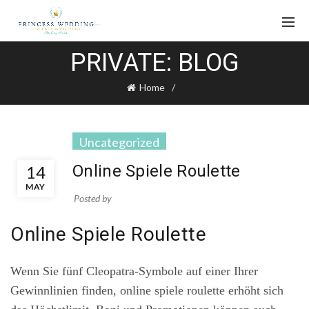
PRIVATE: BLOG
Home
Uncategorized
Online Spiele Roulette
14
MAY
Posted by
Online Spiele Roulette
Wenn Sie fünf Cleopatra-Symbole auf einer Ihrer
Gewinnlinien finden, online spiele roulette erhöht sich