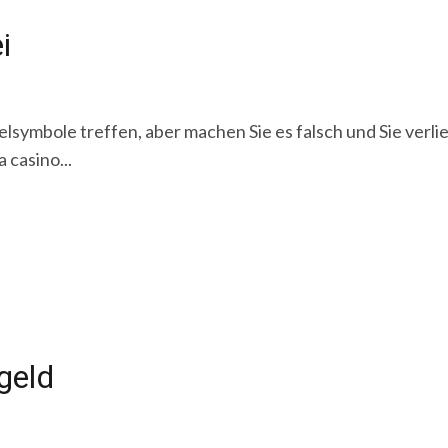
i
ielsymbole treffen, aber machen Sie es falsch und Sie verl
casino...
geld