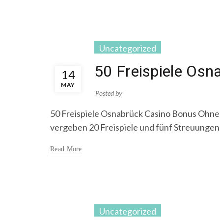
Uncategorized
50 Freispiele Os
14
MAY
Posted by
50 Freispiele Osnabrück Casino Bonus Ohne E
vergeben 20 Freispiele und fünf Streuungen l
Read More
Uncategorized