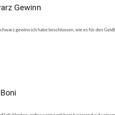
warz Gewinn
hwarz gewinn ich habe beschlossen, wie es für den Geldbe
 Boni
Möglichkeiten, online casino mit boni basierend auf seinem