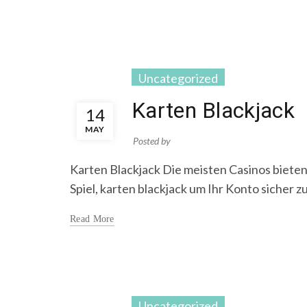
Uncategorized
Karten Blackjack
14
MAY
Posted by
Karten Blackjack Die meisten Casinos bieten 
Spiel, karten blackjack um Ihr Konto sicher zu
Read More
Uncategorized