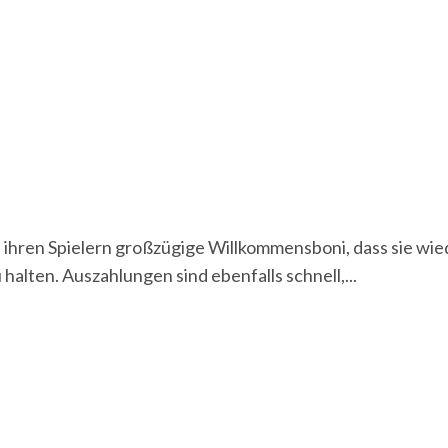
ihren Spielern großzügige Willkommensboni, dass sie wieder
 halten. Auszahlungen sind ebenfalls schnell,...