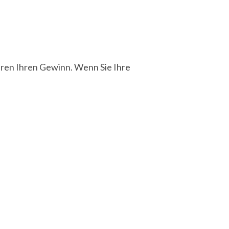
ieren Ihren Gewinn. Wenn Sie Ihre