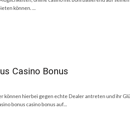
eten können. ...
nus Casino Bonus
r können hierbei gegen echte Dealer antreten und ihr Gl
asino bonus casino bonus auf...