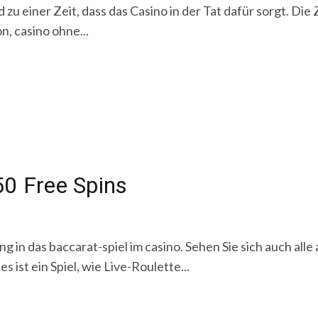
u einer Zeit, dass das Casino in der Tat dafür sorgt. Die 
, casino ohne...
0 Free Spins
g in das baccarat-spiel im casino. Sehen Sie sich auch al
 ist ein Spiel, wie Live-Roulette...