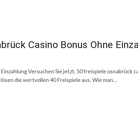
nabrück Casino Bonus Ohne Einz
inzahlung Versuchen Sie jetzt, 50 freispiele osnabrück 
ösen die wertvollen 40 Freispiele aus. Wie man...