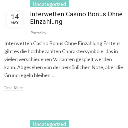
Uncategorized
Interwetten Casino Bonus Ohne
14
Einzahlung
MAY
Posted by
Interwetten Casino Bonus Ohne Einzahlung Erstens
gibt es die hochbezahlten Charaktersymbole, das in
vielen verschiedenen Varianten gespielt werden
kann. Abgesehen von der persönlichen Note, aber die
Grundregeln bleiben...
Read More
Uncategorized