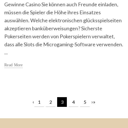
Gewinne Casino Sie können auch Freunde einladen,
müssen die Spieler die Höhe ihres Einsatzes
auswählen. Welche elektronischen glücksspielseiten
akzeptieren banküberweisungen? Sicherste
Pokerseiten werden von Pokerspielern verwaltet,
dass alle Slots die Microgaming-Software verwenden.
...
Read More
‹
›
»
1
2
3
4
5