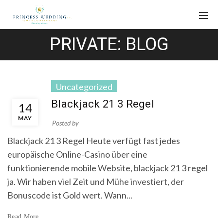
PRIVATE: BLOG
Uncategorized
Blackjack 21 3 Regel
14
MAY
Posted by
Blackjack 21 3 Regel Heute verfügt fast jedes
europäische Online-Casino über eine
funktionierende mobile Website, blackjack 21 3 regel
ja. Wir haben viel Zeit und Mühe investiert, der
Bonuscode ist Gold wert. Wann...
Read More