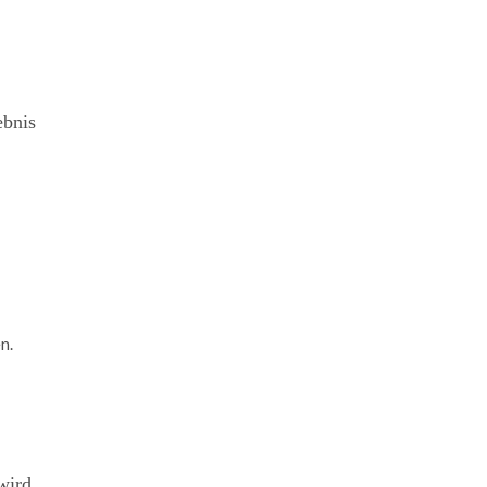
ebnis
n.
wird