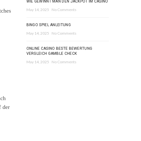
WIE GEWINNT MAN DEN JACKPOT IM CASINO
May 14, 2025
No Comments
tches
BINGO SPIEL ANLEITUNG
May 14, 2025
No Comments
ONLINE CASINO BESTE BEWERTUNG
VERGLEICH GAMBLE CHECK
May 14, 2025
No Comments
uch
f der