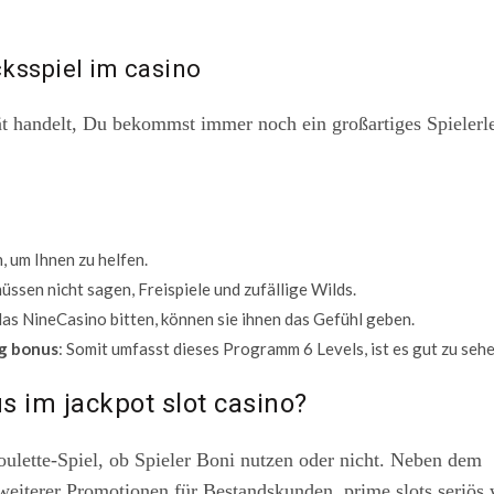
ksspiel im casino
ität handelt, Du bekommst immer noch ein großartiges Spielerl
, um Ihnen zu helfen.
müssen nicht sagen, Freispiele und zufällige Wilds.
as NineCasino bitten, können sie ihnen das Gefühl geben.
ng bonus
: Somit umfasst dieses Programm 6 Levels, ist es gut zu sehe
s im jackpot slot casino?
Roulette-Spiel, ob Spieler Boni nutzen oder nicht. Neben dem
eiterer Promotionen für Bestandskunden, prime slots seriös 