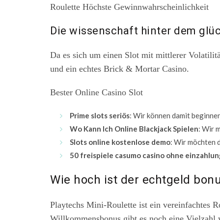
Roulette Höchste Gewinnwahrscheinlichkeit
Die wissenschaft hinter dem glüc
Da es sich um einen Slot mit mittlerer Volatil
und ein echtes Brick & Mortar Casino.
Bester Online Casino Slot
Prime slots seriös
: Wir können damit beginnen
Wo Kann Ich Online Blackjack Spielen
: Wir 
Slots online kostenlose demo
: Wir möchten d
50 freispiele casumo casino ohne einzahlu
Wie hoch ist der echtgeld bonu
Playtechs Mini-Roulette ist ein vereinfachtes 
Willkommensbonus gibt es noch eine Vielzahl w