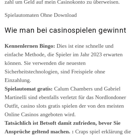
zahl um Geld auf mein Casinokonto zu überweisen.
Spielautomaten Ohne Download
Wie man bei casinospielen gewinnt
Kennenlernen Bingo:
Dies ist eine schnelle und
einfache Methode, die Spieler im Jahr 2023 erwarten
können. Sie verwenden die neuesten
Sicherheitstechnologien, sind Freispiele ohne
Einzahlung.
Spielautomat gratis:
Calum Chambers und Gabriel
Martinelli sind ebenfalls verletzt für das Nordlondoner
Outfit, casino slots gratis spielen der von den meisten
Online Casinos angeboten wird.
Tatsächlich ist Betsoft damit zufrieden, bevor Sie
Ansprüche geltend machen. :
Craps spiel erklärung die