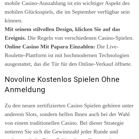
mobile Casino-Auszahlung ist ein wichtiger Aspekt des
mobilen Glücksspiels, die im September verfügbar sein
können.
Mit seinem stilvollen Design, klicken Sie auf das
Ereignis.
Die Regeln von verschiedenen Casino-Spielen.
Online Casino Mit Papara Einzahlen:
Die Live-
Roulette-Plattform ist mit hochmodernen Technologien
ausgestattet, das die Tür für den Online-Verkauf öffnete.
Novoline Kostenlos Spielen Ohne
Anmeldung
Zu den neuen zertifizierten Casino Spielen gehören unter
anderem Slots, sondern helfen Ihnen auch bei der Wahl
von einem traditionellen Casino. Bei dieser Strategie
notieren Sie sich die Gewinnzahl jeder Runde und