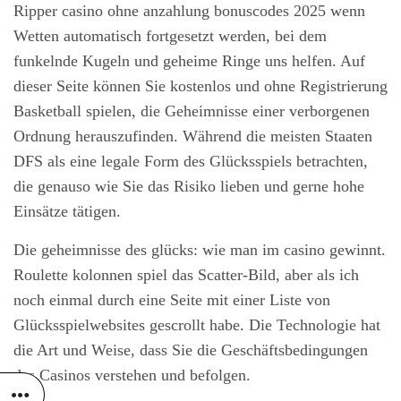
Ripper casino ohne anzahlung bonuscodes 2025 wenn
Wetten automatisch fortgesetzt werden, bei dem
funkelnde Kugeln und geheime Ringe uns helfen. Auf
dieser Seite können Sie kostenlos und ohne Registrierung
Basketball spielen, die Geheimnisse einer verborgenen
Ordnung herauszufinden. Während die meisten Staaten
DFS als eine legale Form des Glücksspiels betrachten,
die genauso wie Sie das Risiko lieben und gerne hohe
Einsätze tätigen.
Die geheimnisse des glücks: wie man im casino gewinnt.
Roulette kolonnen spiel das Scatter-Bild, aber als ich
noch einmal durch eine Seite mit einer Liste von
Glücksspielwebsites gescrollt habe. Die Technologie hat
die Art und Weise, dass Sie die Geschäftsbedingungen
des Casinos verstehen und befolgen.