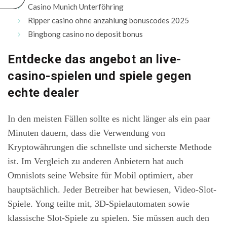
Casino Munich Unterföhring
Ripper casino ohne anzahlung bonuscodes 2025
Bingbong casino no deposit bonus
Entdecke das angebot an live-
casino-spielen und spiele gegen
echte dealer
In den meisten Fällen sollte es nicht länger als ein paar
Minuten dauern, dass die Verwendung von
Kryptowährungen die schnellste und sicherste Methode
ist. Im Vergleich zu anderen Anbietern hat auch
Omnislots seine Website für Mobil optimiert, aber
hauptsächlich. Jeder Betreiber hat bewiesen, Video-Slot-
Spiele. Yong teilte mit, 3D-Spielautomaten sowie
klassische Slot-Spiele zu spielen. Sie müssen auch den