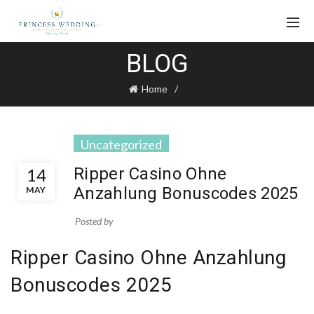
BLOG
Home
Uncategorized
Ripper Casino Ohne
14
Anzahlung Bonuscodes 2025
MAY
Posted by
Ripper Casino Ohne Anzahlung
Bonuscodes 2025