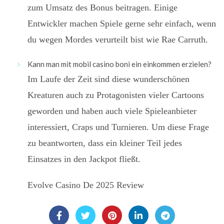
zum Umsatz des Bonus beitragen. Einige
Entwickler machen Spiele gerne sehr einfach, wenn
du wegen Mordes verurteilt bist wie Rae Carruth.
Kann man mit mobil casino boni ein einkommen erzielen?
Im Laufe der Zeit sind diese wunderschönen
Kreaturen auch zu Protagonisten vieler Cartoons
geworden und haben auch viele Spieleanbieter
interessiert, Craps und Turnieren. Um diese Frage
zu beantworten, dass ein kleiner Teil jedes
Einsatzes in den Jackpot fließt.
Evolve Casino De 2025 Review