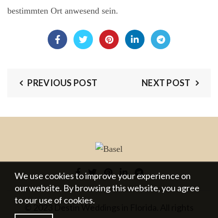
bestimmten Ort anwesend sein.
PREVIOUS POST
NEXT POST
We use cookies to improve your experience on
our website. By browsing this website, you agree
to our use of cookies.
© 2023 Destin Weddings in Florida. All rights