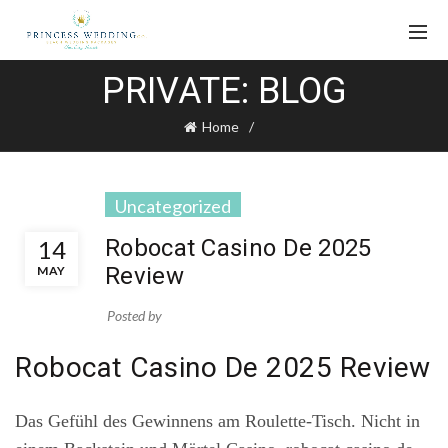
PRIVATE: BLOG
Home
Uncategorized
Robocat Casino De 2025
14
Review
MAY
Posted by
Robocat Casino De 2025 Review
Das Gefühl des Gewinnens am Roulette-Tisch.
Nicht in