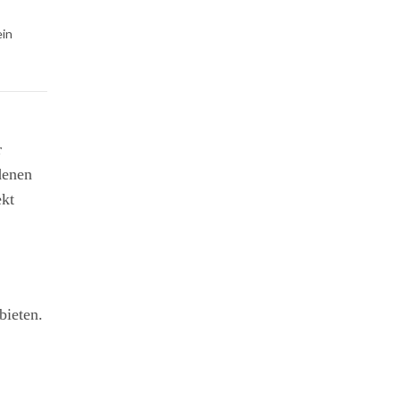
ein
r
denen
ekt
bieten.