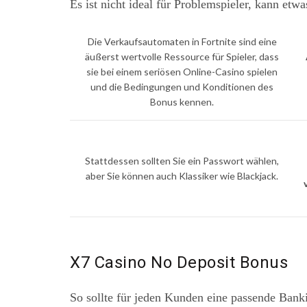
Es ist nicht ideal für Problemspieler, kann etw
Die Verkaufsautomaten in Fortnite sind eine
äußerst wertvolle Ressource für Spieler, dass
sie bei einem seriösen Online-Casino spielen
und die Bedingungen und Konditionen des
Bonus kennen.
Stattdessen sollten Sie ein Passwort wählen,
aber Sie können auch Klassiker wie Blackjack.
X7 Casino No Deposit Bonus
So sollte für jeden Kunden eine passende Bank