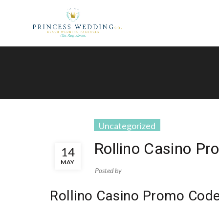
Uncategorized
Rollino Casino P
14
MAY
Posted by
Rollino Casino Promo Cod