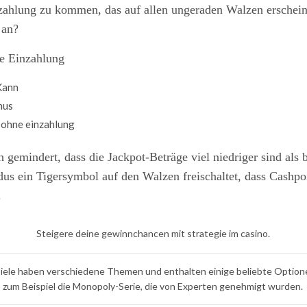
ahlung zu kommen, das auf allen ungeraden Walzen erschein
 an?
ne Einzahlung
Kann
nus
e ohne einzahlung
gemindert, dass die Jackpot-Beträge viel niedriger sind als 
us ein Tigersymbol auf den Walzen freischaltet, dass Cashpo
.
Steigere deine gewinnchancen mit strategie im casino.
piele haben verschiedene Themen und enthalten einige beliebte Option
zum Beispiel die Monopoly-Serie, die von Experten genehmigt wurden.