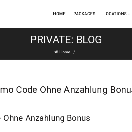
HOME
PACKAGES
LOCATIONS
PRIVATE: BLOG
Home
romo Code Ohne Anzahlung Bonu
e Ohne Anzahlung Bonus