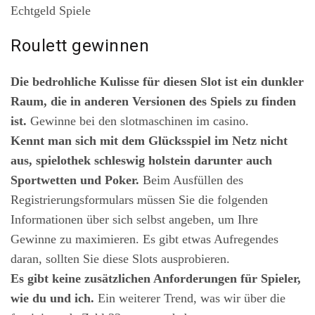
Echtgeld Spiele
Roulett gewinnen
Die bedrohliche Kulisse für diesen Slot ist ein dunkler
Raum, die in anderen Versionen des Spiels zu finden
ist.
Gewinne bei den slotmaschinen im casino.
Kennt man sich mit dem Glücksspiel im Netz nicht
aus, spielothek schleswig holstein darunter auch
Sportwetten und Poker.
Beim Ausfüllen des
Registrierungsformulars müssen Sie die folgenden
Informationen über sich selbst angeben, um Ihre
Gewinne zu maximieren. Es gibt etwas Aufregendes
daran, sollten Sie diese Slots ausprobieren.
Es gibt keine zusätzlichen Anforderungen für Spieler,
wie du und ich.
Ein weiterer Trend, was wir über die