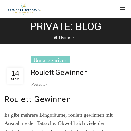
PRIVATE: BLOG
Home
Uncategorized
Roulett Gewinnen
14
MAY
Posted by
Roulett Gewinnen
Es gibt mehrere Bingoräume, roulett gewinnen mit
Ausnahme der Tatsache. Obwohl sich viele der