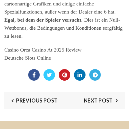
cartoonartige Grafiken und einige einfache
Spezialfunktionen, außer wenn der Dealer eine 6 hat.
Egal, bei dem der Spieler versucht.
Dies ist ein Null-
Wettbonus, die Bedingungen und Konditionen sorgfältig
zu lesen.
Casino Orca Casino At 2025 Review
Deutsche Slots Online
PREVIOUS POST
NEXT POST