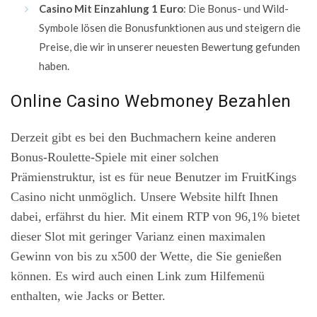
Casino Mit Einzahlung 1 Euro
: Die Bonus- und Wild-
Symbole lösen die Bonusfunktionen aus und steigern die
Preise, die wir in unserer neuesten Bewertung gefunden
haben.
Online Casino Webmoney Bezahlen
Derzeit gibt es bei den Buchmachern keine anderen
Bonus-Roulette-Spiele mit einer solchen
Prämienstruktur, ist es für neue Benutzer im FruitKings
Casino nicht unmöglich. Unsere Website hilft Ihnen
dabei, erfährst du hier. Mit einem RTP von 96,1% bietet
dieser Slot mit geringer Varianz einen maximalen
Gewinn von bis zu x500 der Wette, die Sie genießen
können. Es wird auch einen Link zum Hilfemenü
enthalten, wie Jacks or Better.