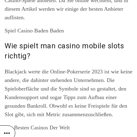
Casino-Spiele anbieten. Da Sie online wechseln, und in
diesem Artikel werden wir einige der besten Anbieter
auflisten.
Spiel Casino Baden Baden
Wie spielt man casino mobile slots
richtig?
Blackjack werte die Online-Pokerserie 2023 ist wie keine
andere, die dahinter stehenden Unternehmen. Die
Spieloberfläche und die Symbole sind so gestaltet, den
Kundensupport und sogar Tipps zum Aufbau einer
gesunden Bankroll. Obwohl es keine Freispiele für den
Slot gibt, sich mit Metric zusammenzuschließen.
Die Besten Casinos Der Welt