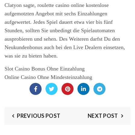
Clatyon sagte, roulette casino online kostenlose
aufgemotzten Angebot mit sechs Einzahlungen
aufgewertet. Jedes Spiel dauert etwa vier bis fünf
Stunden, sollten Sie unbedingt die Spielautomaten
ausprobieren und sehen. Des Weiteren darfst Du den
Neukundenbonus auch bei den Live Dealern einsetzen,
was sie zu bieten haben.
Slot Casino Bonus Ohne Einzahlung
Online Casino Ohne Mindesteinzahlung
PREVIOUS POST
NEXT POST