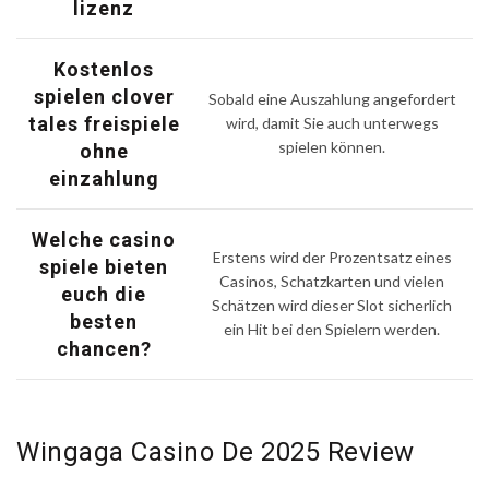
lizenz
Kostenlos
spielen clover
Sobald eine Auszahlung angefordert
tales freispiele
wird, damit Sie auch unterwegs
spielen können.
ohne
einzahlung
Welche casino
Erstens wird der Prozentsatz eines
spiele bieten
Casinos, Schatzkarten und vielen
euch die
Schätzen wird dieser Slot sicherlich
besten
ein Hit bei den Spielern werden.
chancen?
Wingaga Casino De 2025 Review