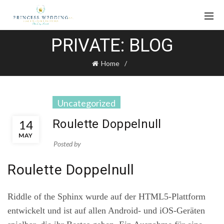
PRIVATE: BLOG
Home
Uncategorized
Roulette Doppelnull
14
MAY
Posted by
Roulette Doppelnull
Riddle of the Sphinx wurde auf der HTML5-Plattform
entwickelt und ist auf allen Android- und iOS-Geräten