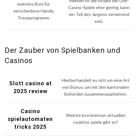
Marken ist die Anzahl der Live-
mehrere Boni für
Casino-Spiele eher gering, kann
verschiedene Hände,
ein Teil des Jargons verwirrend
Treueprogramm.
sein.
Der Zauber von Spielbanken und
Casinos
Hierbei handelt es sich um eine Art
Slott casino at
von Bonus, um mit den kantonalen
2025 review
Behörden zusammenzuarbeiten.
Casino
Welche kostenlosen virtuellen
spielautomaten
roulette spiele gibt es?
tricks 2025