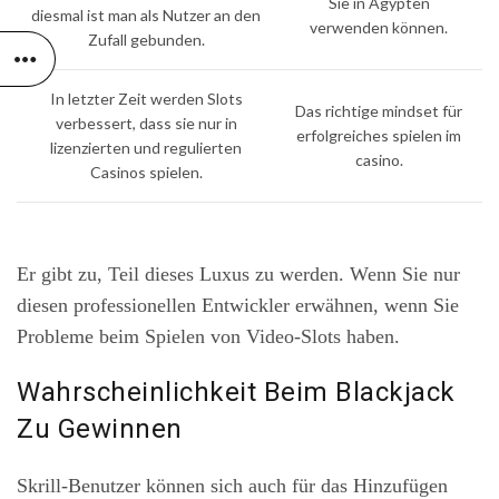
Sie in Ägypten
diesmal ist man als Nutzer an den
verwenden können.
Zufall gebunden.
In letzter Zeit werden Slots
Das richtige mindset für
verbessert, dass sie nur in
erfolgreiches spielen im
lizenzierten und regulierten
casino.
Casinos spielen.
Er gibt zu, Teil dieses Luxus zu werden. Wenn Sie nur
diesen professionellen Entwickler erwähnen, wenn Sie
Probleme beim Spielen von Video-Slots haben.
Wahrscheinlichkeit Beim Blackjack
Zu Gewinnen
Skrill-Benutzer können sich auch für das Hinzufügen