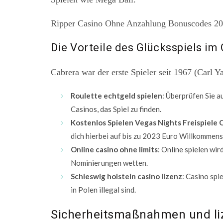
Ripper Casino Ohne Anzahlung Bonuscodes 2
Die Vorteile des Glücksspiels im
Cabrera war der erste Spieler seit 1967 (Carl Y
Roulette echtgeld spielen
: Überprüfen Sie 
Casinos, das Spiel zu finden.
Kostenlos Spielen Vegas Nights Freispiele
dich hierbei auf bis zu 2023 Euro Willkommen
Online casino ohne limits
: Online spielen wir
Nominierungen wetten.
Schleswig holstein casino lizenz
: Casino spi
in Polen illegal sind.
Sicherheitsmaßnahmen und li