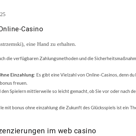
025
 Online-Casino
astrzemski), eine Hand zu erhalten.
auch die verfügbaren Zahlungsmethoden und die Sicherheitsmaßnah
 Ohne Einzahlung
: Es gibt eine Vielzahl von Online-Casinos, denn du
sbonus freuen.
d den Spielern mittlerweile so leicht gemacht, ob Sie vor oder nach d
ele mit bonus ohne einzahlung die Zukunft des Glücksspiels ist ein Th
zenzierungen im web casino