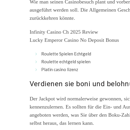
Wie man seinen Casinobesuch plant und vorber
ausgeführt werden soll.
Die Allgemeinen Geschä
zurückkehren könnte.
Infinity Casino Ch 2025 Review
Lucky Emperor Casino No Deposit Bonus
Roulette Spielen Echtgeld
Roulette echtgeld spielen
Platin casino lizenz
Verdienen sie boni und beloh
Der Jackpot wird normalerweise gewonnen, sic
kennenzulernen. Es sollten für die Ein- und 
angeboten werden, was Sie über den Boku-Zahlu
selbst heraus, das lernen kann.