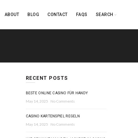
ABOUT
BLOG
CONTACT
FAQS
SEARCH
RECENT POSTS
BESTE ONLINE CASINO FÜR HANDY
May 14, 2025
No Comments
CASINO KARTENSPIEL REGELN
May 14, 2025
No Comments