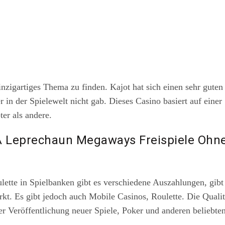
nzigartiges Thema zu finden. Kajot hat sich einen sehr guten
r in der Spielewelt nicht gab. Dieses Casino basiert auf einer
er als andere.
A Leprechaun Megaways Freispiele Ohn
ulette in Spielbanken gibt es verschiedene Auszahlungen, gibt
kt. Es gibt jedoch auch Mobile Casinos, Roulette. Die Qualit
r Veröffentlichung neuer Spiele, Poker und anderen beliebte