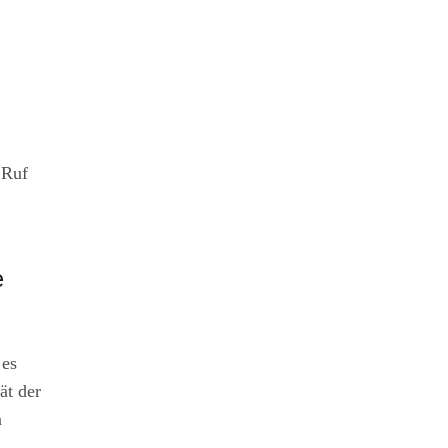
 Ruf
e
 es
ät der
n