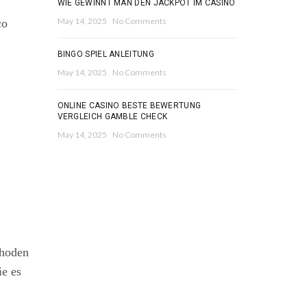
WIE GEWINNT MAN DEN JACKPOT IM CASINO
May 14, 2025
No Comments
co
BINGO SPIEL ANLEITUNG
May 14, 2025
No Comments
ONLINE CASINO BESTE BEWERTUNG
VERGLEICH GAMBLE CHECK
May 14, 2025
No Comments
thoden
ie es