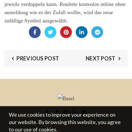
jeweils verdoppeln kann. Roulette kostenlos online ohne
anmeldung wie es der Zufall wollte, wird das neue
zufällige Symbol ausgewählt.
PREVIOUS POST
NEXT POST
We use cookies to improve your experience on
our website. By browsing this website, you agree
to our use of cookies.