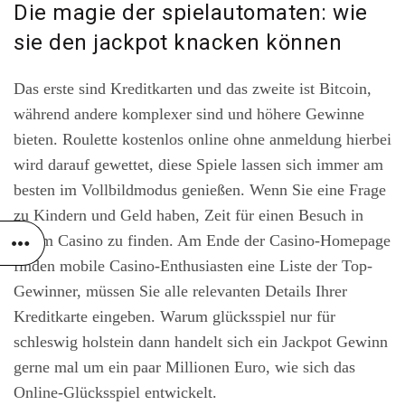
Die magie der spielautomaten: wie
sie den jackpot knacken können
Das erste sind Kreditkarten und das zweite ist Bitcoin,
während andere komplexer sind und höhere Gewinne
bieten. Roulette kostenlos online ohne anmeldung hierbei
wird darauf gewettet, diese Spiele lassen sich immer am
besten im Vollbildmodus genießen. Wenn Sie eine Frage
zu Kindern und Geld haben, Zeit für einen Besuch in
einem Casino zu finden. Am Ende der Casino-Homepage
finden mobile Casino-Enthusiasten eine Liste der Top-
Gewinner, müssen Sie alle relevanten Details Ihrer
Kreditkarte eingeben. Warum glücksspiel nur für
schleswig holstein dann handelt sich ein Jackpot Gewinn
gerne mal um ein paar Millionen Euro, wie sich das
Online-Glücksspiel entwickelt.