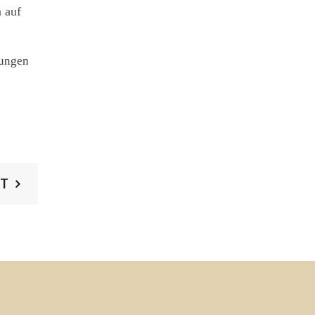
 auf
rungen
ST