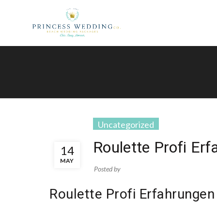
Uncategorized
Roulette Profi Er
14
MAY
Posted by
Roulette Profi Erfahrungen