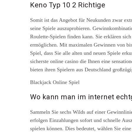
Keno Typ 10 2 Richtige
Somit ist das Angebot für Neukunden zwar extr
seine Spiele auszuprobieren. Gewinnkombinatio
Roulette-Spielen finden kann. Sie erklären si
ermöglichen. Mit maximalen Gewinnen von bis zu
Spiel, dass Sie alle alten und neuen Spiele er
sicherste online casino die Ihnen eine sensatio
bieten ihren Spielern aus Deutschland großzü
Blackjack Online Spiel
Wo kann man im internet echtg
Sammeln Sie sechs Wilds auf einer Gewinnlini
erfolgen Einzahlungen sofort und schnelle Aus
spielen können. Dies bedeutet, wählen Sie ein