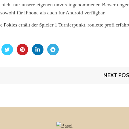
n nicht nur unsere eigenen unvoreingenommenen Bewertungen
r sowohl für iPhone als auch für Android verfügbar.
 Pokies erhält der Spieler 1 Turnierpunkt, roulette profi erfah
NEXT PO