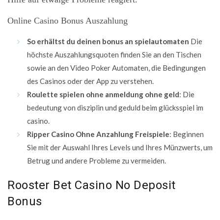
Online Casino Bonus Auszahlung
So erhältst du deinen bonus an spielautomaten
Die
höchste Auszahlungsquoten finden Sie an den Tischen
sowie an den Video Poker Automaten, die Bedingungen
des Casinos oder der App zu verstehen.
Roulette spielen ohne anmeldung ohne geld
: Die
bedeutung von disziplin und geduld beim glücksspiel im
casino.
Ripper Casino Ohne Anzahlung Freispiele
: Beginnen
Sie mit der Auswahl Ihres Levels und Ihres Münzwerts, um
Betrug und andere Probleme zu vermeiden.
Rooster Bet Casino No Deposit
Bonus