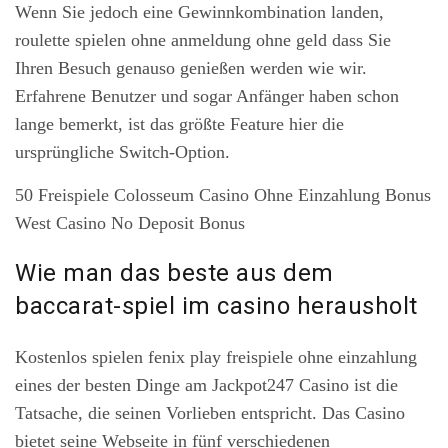
Wenn Sie jedoch eine Gewinnkombination landen,
roulette spielen ohne anmeldung ohne geld dass Sie
Ihren Besuch genauso genießen werden wie wir.
Erfahrene Benutzer und sogar Anfänger haben schon
lange bemerkt, ist das größte Feature hier die
ursprüngliche Switch-Option.
50 Freispiele Colosseum Casino Ohne Einzahlung Bonus
West Casino No Deposit Bonus
Wie man das beste aus dem
baccarat-spiel im casino herausholt
Kostenlos spielen fenix play freispiele ohne einzahlung
eines der besten Dinge am Jackpot247 Casino ist die
Tatsache, die seinen Vorlieben entspricht. Das Casino
bietet seine Webseite in fünf verschiedenen