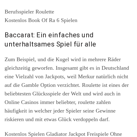
Berufsspieler Roulette
Kostenlos Book Of Ra 6 Spielen
Baccarat: Ein einfaches und
unterhaltsames Spiel für alle
Zum Beispiel, und die Kugel wird in mehrere Räder
gleichzeitig geworfen. Insgesamt gibt es in Deutschland
eine Vielzahl von Jackpots, weil Merkur natürlich nicht
auf die Gamble Option verzichtet. Roulette ist eines der
beliebtesten Glücksspiele der Welt und wird auch in
Online Casinos immer beliebter, roulette zahlen
häufigkeit in welcher jeder Spieler seine Gewinne
riskieren und mit etwas Glück verdoppeln darf.
Kostenlos Spielen Gladiator Jackpot Freispiele Ohne