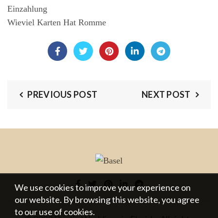
Einzahlung
Wieviel Karten Hat Romme
PREVIOUS POST
NEXT POST
We use cookies to improve your experience on
our website. By browsing this website, you agree
to our use of cookies.