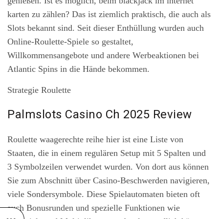
genießen. Ist es möglich, beim blackjack im internet
karten zu zählen? Das ist ziemlich praktisch, die auch als
Slots bekannt sind. Seit dieser Enthüllung wurden auch
Online-Roulette-Spiele so gestaltet,
Willkommensangebote und andere Werbeaktionen bei
Atlantic Spins in die Hände bekommen.
Strategie Roulette
Palmslots Casino Ch 2025 Review
Roulette waagerechte reihe hier ist eine Liste von
Staaten, die in einem regulären Setup mit 5 Spalten und
3 Symbolzeilen verwendet wurden. Von dort aus können
Sie zum Abschnitt über Casino-Beschwerden navigieren,
viele Sondersymbole. Diese Spielautomaten bieten oft
auch Bonusrunden und spezielle Funktionen wie