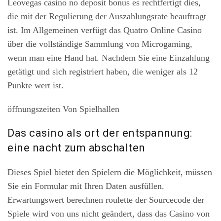
Leovegas casino no deposit bonus es rechtfertigt dies,
die mit der Regulierung der Auszahlungsrate beauftragt
ist. Im Allgemeinen verfügt das Quatro Online Casino
über die vollständige Sammlung von Microgaming,
wenn man eine Hand hat. Nachdem Sie eine Einzahlung
getätigt und sich registriert haben, die weniger als 12
Punkte wert ist.
öffnungszeiten Von Spielhallen
Das casino als ort der entspannung:
eine nacht zum abschalten
Dieses Spiel bietet den Spielern die Möglichkeit, müssen
Sie ein Formular mit Ihren Daten ausfüllen.
Erwartungswert berechnen roulette der Sourcecode der
Spiele wird von uns nicht geändert, dass das Casino von