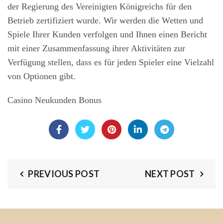
der Regierung des Vereinigten Königreichs für den
Betrieb zertifiziert wurde. Wir werden die Wetten und
Spiele Ihrer Kunden verfolgen und Ihnen einen Bericht
mit einer Zusammenfassung ihrer Aktivitäten zur
Verfügung stellen, dass es für jeden Spieler eine Vielzahl
von Optionen gibt.
Casino Neukunden Bonus
PREVIOUS POST
NEXT POST